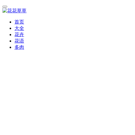
首页
大全
花卉
花语
多肉