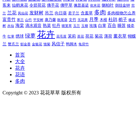
令箭荷花
客来
仙鹤来花
佛手花
佛甲草
佩普基诺
侧柏叶
依米花
倒挂金钟
兜
多肉
兰花
发财树
吊兰
向日葵
君子兰
含羞草
多肉植物怎么养
凤仙花
兰
富贵竹
月季
杜鹃
栀子
寒兰
山竹
平安树
康乃馨
文竹
无花果
木槿
橡皮
散尾葵
百合
海棠
滴水观音
熟菜
牡丹
玫瑰
白掌
睡莲
树
水仙
玉兰
矮牵
猪笼草
玉簪
花卉
绿萝
茉莉
薄荷
薰衣草
绣球
荷花
菊花
蝴蝶
牛
花毛茛
茶花
红掌
风信子
兰
蟹爪兰
鸭脚木
郁金香
金银花
雏菊
龟背竹
首页
大全
花卉
花语
多肉
Copyright © 2023 花花草草 版权所有