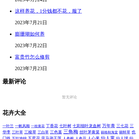
这样养花，1分钱都不花，服了
2023年7月21日
膨珊瑚如何养
2023年7月22日
富贵竹怎么修剪
2023年7月23日
最新评论
暂无评论
花卉大全
万年青
一叶兰
一帆风顺
丁香花
七叶树
七彩细叶龙血树
三七花
三
一枝黄花
三角梅
三色堇
华李
三棱草
三白草
丝叶茅膏菜
也
三叶草
丽格秋海棠
丽蚌草
仙人掌
仙人球
门铁
五叶地锦
五星花
亚马逊王莲
人参榕
人参花
人心果
仙