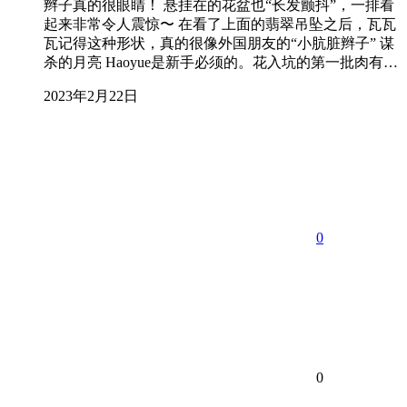
辫子真的很眼睛！ 悬挂在的花盆也“长发颤抖”，一排看
起来非常令人震惊〜 在看了上面的翡翠吊坠之后，瓦瓦
瓦记得这种形状，真的很像外国朋友的“小肮脏辫子” 谋
杀的月亮 Haoyue是新手必须的。花入坑的第一批肉有…
2023年2月22日
0
0