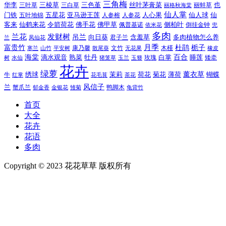
三角梅
三色堇
华李
三棱草
三白草
丝叶茅膏菜
也
三叶草
丽格秋海棠
丽蚌草
仙人掌
仙人球
门铁
五叶地锦
五星花
亚马逊王莲
人参榕
人参花
人心果
仙
令箭荷花
客来
仙鹤来花
佛手花
佛甲草
佩普基诺
侧柏叶
依米花
倒挂金钟
兜
多肉
兰花
发财树
吊兰
向日葵
君子兰
含羞草
多肉植物怎么养
凤仙花
兰
富贵竹
月季
杜鹃
栀子
寒兰
山竹
平安树
康乃馨
文竹
无花果
木槿
橡皮
散尾葵
百合
海棠
滴水观音
熟菜
牡丹
玫瑰
白掌
睡莲
树
水仙
玉兰
矮牵
猪笼草
玉簪
花卉
绿萝
茉莉
薄荷
薰衣草
绣球
荷花
菊花
蝴蝶
牛
花毛茛
茶花
红掌
风信子
兰
蟹爪兰
鸭脚木
郁金香
金银花
雏菊
龟背竹
首页
大全
花卉
花语
多肉
Copyright © 2023 花花草草 版权所有