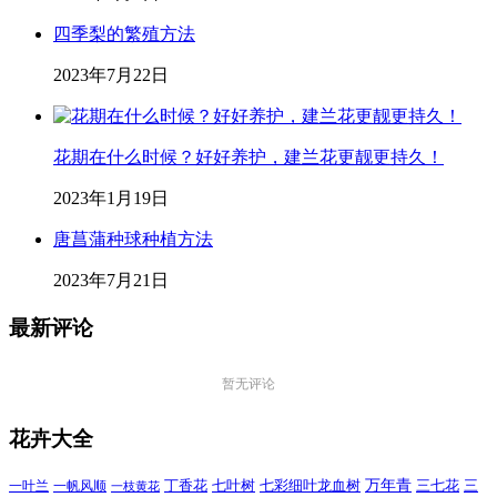
四季梨的繁殖方法
2023年7月22日
花期在什么时候？好好养护，建兰花更靓更持久！
2023年1月19日
唐菖蒲种球种植方法
2023年7月21日
最新评论
暂无评论
花卉大全
万年青
一叶兰
一帆风顺
丁香花
七叶树
七彩细叶龙血树
三七花
三
一枝黄花