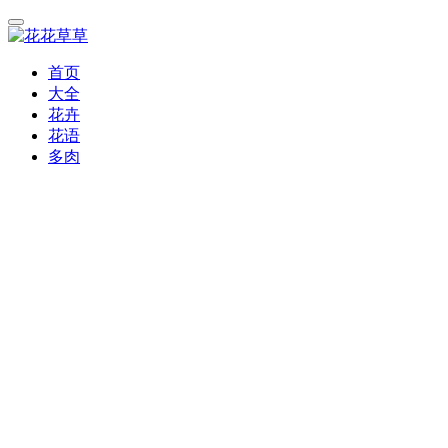
首页
大全
花卉
花语
多肉