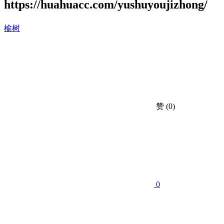
https://huahuacc.com/yushuyoujizhong/
榆树
赞
(0)
0