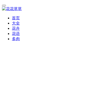
首页
大全
花卉
花语
多肉