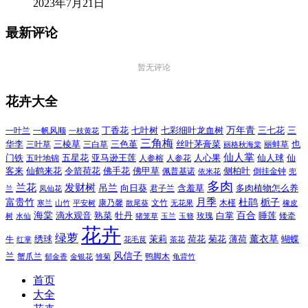
2023年7月21日
最新评论
暂无评论
花卉大全
万年青
一叶兰
一帆风顺
丁香花
七叶树
七彩细叶龙血树
三七花
三
一枝黄花
三角梅
三色堇
华李
三棱草
三白草
丝叶茅膏菜
也
三叶草
丽格秋海棠
丽蚌草
仙人掌
仙人球
门铁
五叶地锦
五星花
亚马逊王莲
人参榕
人参花
人心果
仙
令箭荷花
客来
仙鹤来花
佛手花
佛甲草
佩普基诺
侧柏叶
依米花
倒挂金钟
兜
多肉
兰花
发财树
吊兰
向日葵
君子兰
含羞草
多肉植物怎么养
凤仙花
兰
富贵竹
月季
杜鹃
栀子
寒兰
山竹
平安树
康乃馨
文竹
无花果
木槿
橡皮
散尾葵
百合
海棠
滴水观音
熟菜
牡丹
玫瑰
白掌
睡莲
树
水仙
玉兰
矮牵
猪笼草
玉簪
花卉
绿萝
茉莉
薄荷
薰衣草
绣球
荷花
菊花
蝴蝶
牛
花毛茛
茶花
红掌
风信子
兰
蟹爪兰
鸭脚木
郁金香
金银花
雏菊
龟背竹
首页
大全