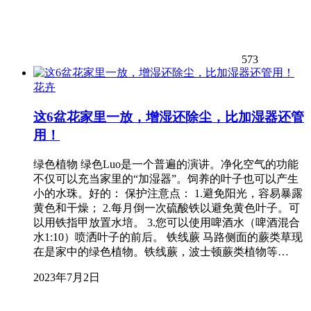
573
花卉
这6盆花家里一放，增湿还除尘，比加湿器还管
用！
绿色植物 绿色Luo是一个普遍的演讲。净化空气的功能
不仅可以充当家里的“加湿器”。饲养的叶子也可以产生
小的水珠。好的： 保护注意点： 1.避免阳光，容易暴露
黄色和干燥； 2.每月倒一次硫酸铁以避免黄色叶子。可
以用铁指甲放置水培。 3.您可以使用啤酒水（啤酒混合
水1:10）喷洒叶子的前后。 铁线蕨 马路侧面的蕨类草现
在是家中的绿色植物。铁线蕨，波士顿蕨类植物等…
2023年7月2日