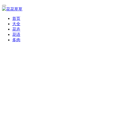
首页
大全
花卉
花语
多肉