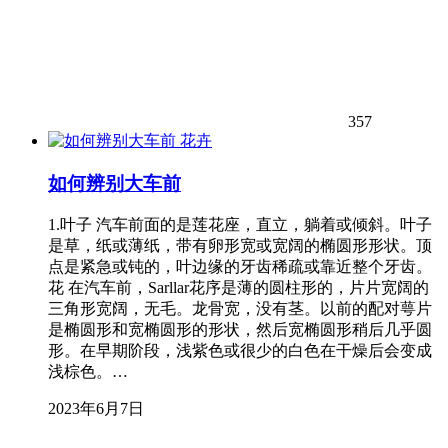
357
花卉
如何辨别大车前
1.叶子 汽车前面的是莲花座，直立，躺着或倾斜。叶子
是草，纸或薄纸，带有卵形宽或宽阔的椭圆形形状。顶
点是紧急或钝的，叶边缘的牙齿稀疏或靠近整个牙齿。
花 在汽车前，Sarllar花序是薄的圆柱形的，片片宽阔的
三角形宽阔，无毛。龙骨宽，没有茎。以前的配对萼片
是椭圆形和宽椭圆形的形状，然后宽椭圆形稍后几乎圆
形。在早期阶段，浅紫色或很少的白色在干燥后会变成
浅棕色。…
2023年6月7日