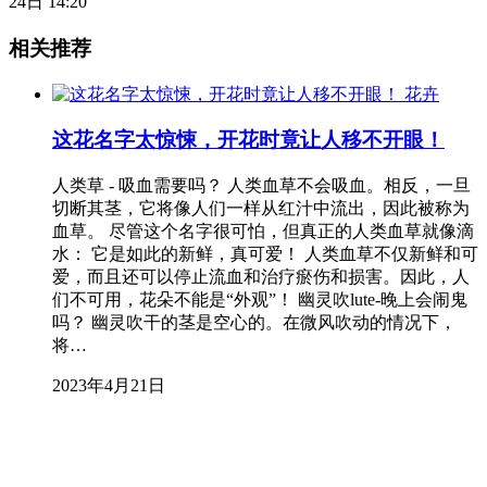
24日 14:20
相关推荐
花卉
这花名字太惊悚，开花时竟让人移不开眼！
人类草 - 吸血需要吗？ 人类血草不会吸血。相反，一旦
切断其茎，它将像人们一样从红汁中流出，因此被称为
血草。 尽管这个名字很可怕，但真正的人类血草就像滴
水： 它是如此的新鲜，真可爱！ 人类血草不仅新鲜和可
爱，而且还可以停止流血和治疗瘀伤和损害。因此，人
们不可用，花朵不能是“外观”！ 幽灵吹lute-晚上会闹鬼
吗？ 幽灵吹干的茎是空心的。在微风吹动的情况下，
将…
2023年4月21日