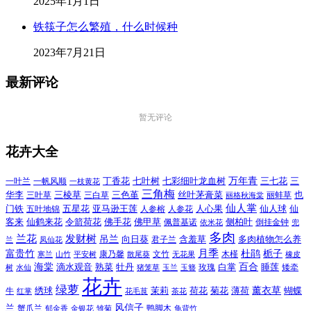
2025年1月1日
铁筷子怎么繁殖，什么时候种
2023年7月21日
最新评论
暂无评论
花卉大全
万年青
一叶兰
一帆风顺
丁香花
七叶树
七彩细叶龙血树
三七花
三
一枝黄花
三角梅
三色堇
华李
三棱草
三白草
丝叶茅膏菜
也
三叶草
丽格秋海棠
丽蚌草
仙人掌
仙人球
门铁
五叶地锦
五星花
亚马逊王莲
人参榕
人参花
人心果
仙
令箭荷花
客来
仙鹤来花
佛手花
佛甲草
佩普基诺
侧柏叶
依米花
倒挂金钟
兜
多肉
兰花
发财树
吊兰
向日葵
君子兰
含羞草
多肉植物怎么养
凤仙花
兰
富贵竹
月季
杜鹃
栀子
寒兰
山竹
平安树
康乃馨
文竹
无花果
木槿
橡皮
散尾葵
百合
海棠
滴水观音
熟菜
牡丹
玫瑰
白掌
睡莲
树
水仙
玉兰
矮牵
猪笼草
玉簪
花卉
绿萝
茉莉
薄荷
薰衣草
绣球
荷花
菊花
蝴蝶
牛
花毛茛
茶花
红掌
风信子
兰
蟹爪兰
鸭脚木
郁金香
金银花
雏菊
龟背竹