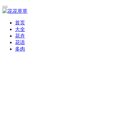
首页
大全
花卉
花语
多肉