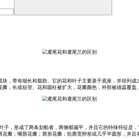
或块，带有细长和脂肪。它的花和叶子主要基于底座，并排列成
花瓣，长或短管。花和圆柱被扩大，花瓣颜色，外部被雄蕊覆盖
叶子，形成了两条划船者，两侧都扁平，并且它的特殊特征是，它
唇花瓣；嘴唇花瓣；唇形花瓣；轮廓宽卵形或几乎半圆形，并且