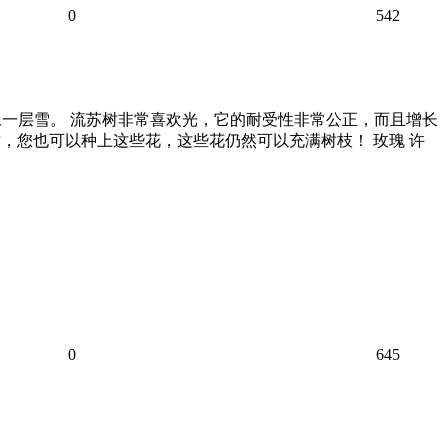
0
542
像一层雪。 流苏树非常喜欢光，它的耐受性非常公正，而且增长
树，您也可以种上这些花，这些花仍然可以充满树枝！ 玫瑰 许
0
645