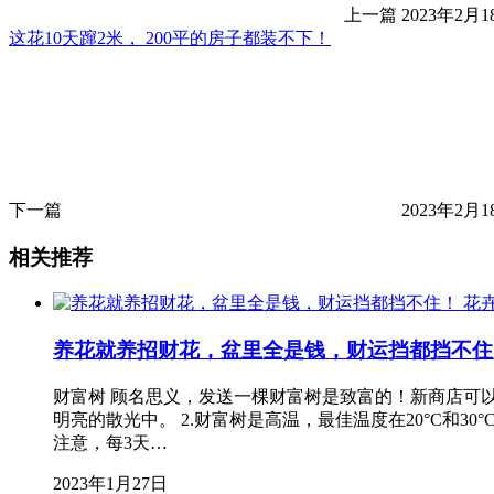
上一篇
2023年2月18
这花10天蹿2米， 200平的房子都装不下！
下一篇
2023年2月18
相关推荐
花
养花就养招财花，盆里全是钱，财运挡都挡不住
财富树 顾名思义，发送一棵财富树是致富的！新商店可以
明亮的散光中。 2.财富树是高温，最佳温度在20°C和3
注意，每3天…
2023年1月27日