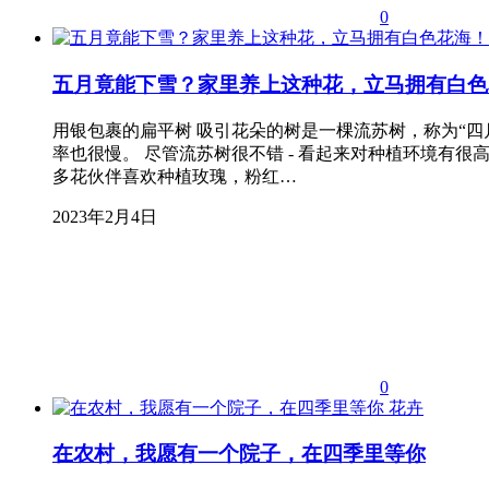
0
五月竟能下雪？家里养上这种花，立马拥有白色
用银包裹的扁平树 吸引花朵的树是一棵流苏树，称为“
率也很慢。 尽管流苏树很不错 - 看起来对种植环境有
多花伙伴喜欢种植玫瑰，粉红…
2023年2月4日
0
花卉
在农村，我愿有一个院子，在四季里等你