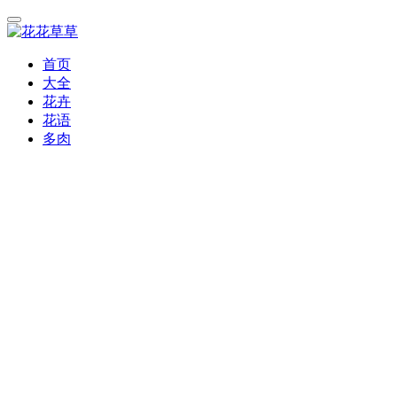
首页
大全
花卉
花语
多肉