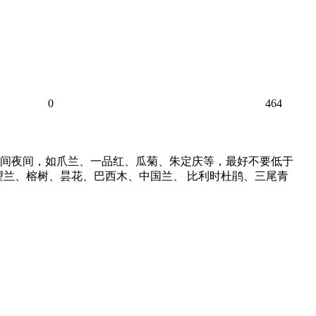
0
464
间夜间，如爪兰、一品红、瓜菊、朱定庆等，最好不要低于
望兰、榕树、昙花、巴西木、中国兰、 比利时杜鹃、三尾青