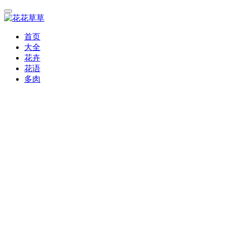
首页
大全
花卉
花语
多肉