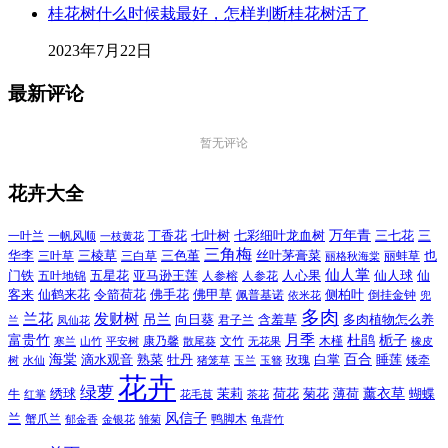
桂花树什么时候栽最好，怎样判断桂花树活了
2023年7月22日
最新评论
暂无评论
花卉大全
万年青
一叶兰
一帆风顺
丁香花
七叶树
七彩细叶龙血树
三七花
三
一枝黄花
三角梅
三色堇
华李
三棱草
三白草
丝叶茅膏菜
也
三叶草
丽格秋海棠
丽蚌草
仙人掌
仙人球
门铁
五叶地锦
五星花
亚马逊王莲
人参榕
人参花
人心果
仙
令箭荷花
客来
仙鹤来花
佛手花
佛甲草
佩普基诺
侧柏叶
依米花
倒挂金钟
兜
多肉
兰花
发财树
吊兰
向日葵
君子兰
含羞草
多肉植物怎么养
凤仙花
兰
富贵竹
月季
杜鹃
栀子
寒兰
山竹
平安树
康乃馨
文竹
无花果
木槿
橡皮
散尾葵
百合
海棠
滴水观音
熟菜
牡丹
玫瑰
白掌
睡莲
树
水仙
玉兰
矮牵
猪笼草
玉簪
花卉
绿萝
茉莉
薄荷
薰衣草
绣球
荷花
菊花
蝴蝶
牛
花毛茛
茶花
红掌
风信子
兰
蟹爪兰
鸭脚木
郁金香
金银花
雏菊
龟背竹