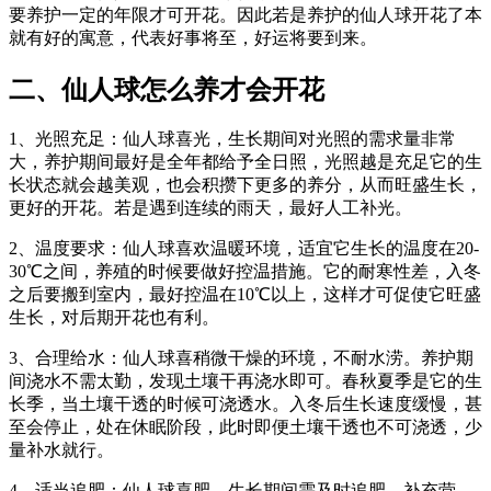
要养护一定的年限才可开花。因此若是养护的仙人球开花了本
就有好的寓意，代表好事将至，好运将要到来。
二、仙人球怎么养才会开花
1、光照充足：仙人球喜光，生长期间对光照的需求量非常
大，养护期间最好是全年都给予全日照，光照越是充足它的生
长状态就会越美观，也会积攒下更多的养分，从而旺盛生长，
更好的开花。若是遇到连续的雨天，最好人工补光。
2、温度要求：仙人球喜欢温暖环境，适宜它生长的温度在20-
30℃之间，养殖的时候要做好控温措施。它的耐寒性差，入冬
之后要搬到室内，最好控温在10℃以上，这样才可促使它旺盛
生长，对后期开花也有利。
3、合理给水：仙人球喜稍微干燥的环境，不耐水涝。养护期
间浇水不需太勤，发现土壤干再浇水即可。春秋夏季是它的生
长季，当土壤干透的时候可浇透水。入冬后生长速度缓慢，甚
至会停止，处在休眠阶段，此时即便土壤干透也不可浇透，少
量补水就行。
4、适当追肥：仙人球喜肥，生长期间需及时追肥，补充营