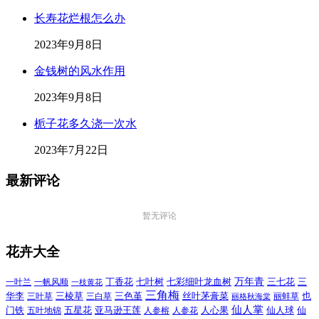
长寿花烂根怎么办
2023年9月8日
金钱树的风水作用
2023年9月8日
栀子花多久浇一次水
2023年7月22日
最新评论
暂无评论
花卉大全
万年青
一叶兰
一帆风顺
丁香花
七叶树
七彩细叶龙血树
三七花
三
一枝黄花
三角梅
三色堇
华李
三棱草
三白草
丝叶茅膏菜
也
三叶草
丽格秋海棠
丽蚌草
仙人掌
仙人球
门铁
五叶地锦
五星花
亚马逊王莲
人参榕
人参花
人心果
仙