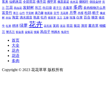
令箭荷花
客来
仙鹤来花
佛手花
佛甲草
佩普基诺
侧柏叶
依米花
倒挂金钟
兜
多肉
兰花
发财树
吊兰
向日葵
君子兰
含羞草
多肉植物怎么养
凤仙花
兰
富贵竹
月季
杜鹃
栀子
寒兰
山竹
平安树
康乃馨
文竹
无花果
木槿
橡皮
散尾葵
百合
海棠
滴水观音
熟菜
牡丹
玫瑰
白掌
睡莲
树
水仙
玉兰
矮牵
猪笼草
玉簪
花卉
绿萝
茉莉
薄荷
薰衣草
绣球
荷花
菊花
蝴蝶
牛
花毛茛
茶花
红掌
风信子
兰
蟹爪兰
鸭脚木
郁金香
金银花
雏菊
龟背竹
首页
大全
花卉
花语
多肉
Copyright © 2023 花花草草 版权所有