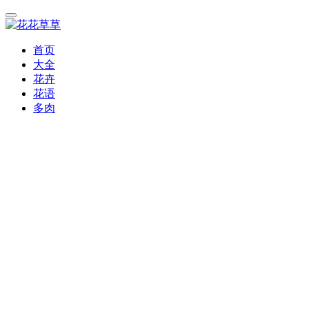
首页
大全
花卉
花语
多肉