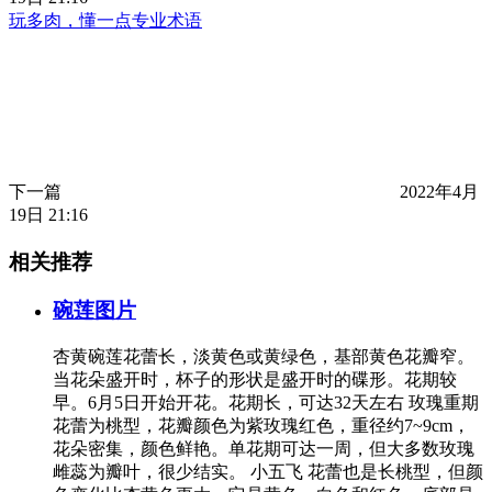
玩多肉，懂一点专业术语
下一篇
2022年4月
19日 21:16
相关推荐
碗莲图片
杏黄碗莲花蕾长，淡黄色或黄绿色，基部黄色花瓣窄。
当花朵盛开时，杯子的形状是盛开时的碟形。花期较
早。6月5日开始开花。花期长，可达32天左右 玫瑰重期
花蕾为桃型，花瓣颜色为紫玫瑰红色，重径约7~9cm，
花朵密集，颜色鲜艳。单花期可达一周，但大多数玫瑰
雌蕊为瓣叶，很少结实。 小五飞 花蕾也是长桃型，但颜