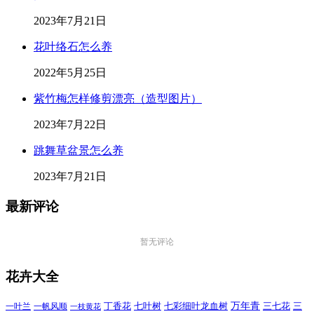
2023年7月21日
花叶络石怎么养
2022年5月25日
紫竹梅怎样修剪漂亮（造型图片）
2023年7月22日
跳舞草盆景怎么养
2023年7月21日
最新评论
暂无评论
花卉大全
万年青
一叶兰
一帆风顺
丁香花
七叶树
七彩细叶龙血树
三七花
三
一枝黄花