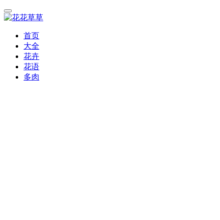
首页
大全
花卉
花语
多肉