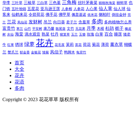
三角梅
三色堇
华李
三棱草
三白草
丝叶茅膏菜
也
三叶草
丽格秋海棠
丽蚌草
仙人掌
仙人球
门铁
五叶地锦
五星花
亚马逊王莲
人参榕
人参花
人心果
仙
令箭荷花
客来
仙鹤来花
佛手花
佛甲草
佩普基诺
侧柏叶
依米花
倒挂金钟
兜
多肉
兰花
发财树
吊兰
向日葵
君子兰
含羞草
多肉植物怎么养
凤仙花
兰
富贵竹
月季
杜鹃
栀子
寒兰
山竹
平安树
康乃馨
文竹
无花果
木槿
橡皮
散尾葵
百合
海棠
滴水观音
熟菜
牡丹
玫瑰
白掌
睡莲
树
水仙
玉兰
矮牵
猪笼草
玉簪
花卉
绿萝
茉莉
薄荷
薰衣草
绣球
荷花
菊花
蝴蝶
牛
花毛茛
茶花
红掌
风信子
兰
蟹爪兰
鸭脚木
郁金香
金银花
雏菊
龟背竹
首页
大全
花卉
花语
多肉
Copyright © 2023 花花草草 版权所有