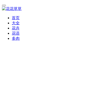
首页
大全
花卉
花语
多肉