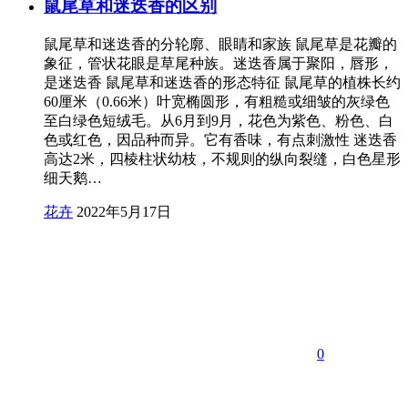
鼠尾草和迷迭香的区别
鼠尾草和迷迭香的分轮廓、眼睛和家族 鼠尾草是花瓣的
象征，管状花眼是草尾种族。迷迭香属于聚阳，唇形，
是迷迭香 鼠尾草和迷迭香的形态特征 鼠尾草的植株长约
60厘米（0.66米）叶宽椭圆形，有粗糙或细皱的灰绿色
至白绿色短绒毛。从6月到9月，花色为紫色、粉色、白
色或红色，因品种而异。它有香味，有点刺激性 迷迭香
高达2米，四棱柱状幼枝，不规则的纵向裂缝，白色星形
细天鹅…
花卉
2022年5月17日
0