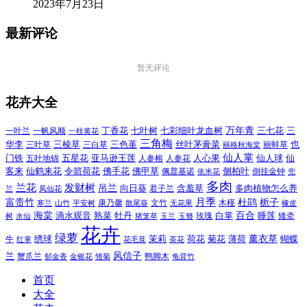
2023年7月23日
最新评论
暂无评论
花卉大全
万年青
一叶兰
一帆风顺
丁香花
七叶树
七彩细叶龙血树
三七花
三
一枝黄花
三角梅
三色堇
华李
三棱草
三白草
丝叶茅膏菜
也
三叶草
丽格秋海棠
丽蚌草
仙人掌
仙人球
门铁
五叶地锦
五星花
亚马逊王莲
人参榕
人参花
人心果
仙
令箭荷花
客来
仙鹤来花
佛手花
佛甲草
佩普基诺
侧柏叶
依米花
倒挂金钟
兜
多肉
兰花
发财树
吊兰
向日葵
君子兰
含羞草
多肉植物怎么养
凤仙花
兰
富贵竹
月季
杜鹃
栀子
寒兰
山竹
平安树
康乃馨
文竹
无花果
木槿
橡皮
散尾葵
百合
海棠
滴水观音
熟菜
牡丹
玫瑰
白掌
睡莲
树
水仙
玉兰
矮牵
猪笼草
玉簪
花卉
绿萝
茉莉
薄荷
薰衣草
绣球
荷花
菊花
蝴蝶
牛
花毛茛
茶花
红掌
风信子
兰
蟹爪兰
鸭脚木
郁金香
金银花
雏菊
龟背竹
首页
大全