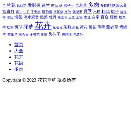
多肉
兰花
发财树
吊兰
向日葵
君子兰
含羞草
多肉植物怎么养
凤仙花
兰
富贵竹
月季
杜鹃
栀子
寒兰
山竹
平安树
康乃馨
文竹
无花果
木槿
橡皮
散尾葵
百合
海棠
滴水观音
熟菜
牡丹
玫瑰
白掌
睡莲
树
水仙
玉兰
矮牵
猪笼草
玉簪
花卉
绿萝
茉莉
薄荷
薰衣草
绣球
荷花
菊花
蝴蝶
牛
花毛茛
茶花
红掌
风信子
兰
蟹爪兰
鸭脚木
郁金香
金银花
雏菊
龟背竹
首页
大全
花卉
花语
多肉
Copyright © 2023 花花草草 版权所有