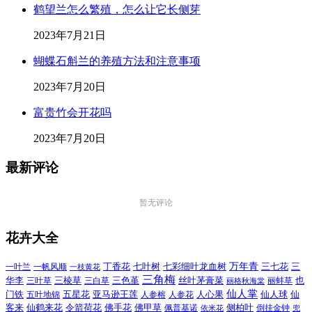
鹤望兰怎么繁殖，怎么让它长侧芽
2023年7月21日
蝴蝶石斛兰的养殖方法和注意事项
2023年7月20日
富贵竹会开花吗
2023年7月20日
最新评论
暂无评论
花卉大全
万年青
一叶兰
一帆风顺
丁香花
七叶树
七彩细叶龙血树
三七花
三
一枝黄花
三角梅
三色堇
华李
三棱草
三白草
丝叶茅膏菜
也
三叶草
丽格秋海棠
丽蚌草
仙人掌
仙人球
门铁
五叶地锦
五星花
亚马逊王莲
人参榕
人参花
人心果
仙
令箭荷花
客来
仙鹤来花
佛手花
佛甲草
佩普基诺
侧柏叶
依米花
倒挂金钟
兜