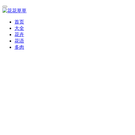
首页
大全
花卉
花语
多肉