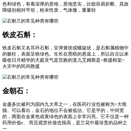
色和绿色，有着深厚的质地，质地坚实，比较容易折断。其故
障级别相对平坦，粉末性质，气体微，重量轻
铁皮石斛：
铁皮石斛又名耳环石斛，呈弹簧状或螺旋状，是石斛属植物中
的极柱，表面呈铁绿色。生长在黑暗的悬崖上，所以自古以来
吸收日月精华的天庭灵气是宫殿的宠儿艾姆斯是>救援框架>
火灾中的民间救援
金朝石：
金盏多比被列为国内九大草之一，在医药行业也被称为>大熊
猫。可以看出，金石的地位不会被低估。它是平的，中间宽
的，两面在金黄色或黄绿色的表面上非常闪亮。它不仅是一种
药用价值e、 而且观赏价值也很高，是兰花中最珍贵的品种之
一