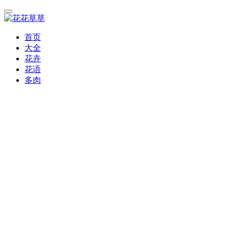
首页
大全
花卉
花语
多肉