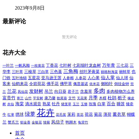
2023年9月8日
最新评论
暂无评论
花卉大全
万年青
一叶兰
一帆风顺
丁香花
七叶树
七彩细叶龙血树
三七花
三
一枝黄花
三角梅
三色堇
华李
三棱草
三白草
丝叶茅膏菜
也
三叶草
丽格秋海棠
丽蚌草
仙人掌
仙人球
门铁
五叶地锦
五星花
亚马逊王莲
人参榕
人参花
人心果
仙
令箭荷花
客来
仙鹤来花
佛手花
佛甲草
佩普基诺
侧柏叶
依米花
倒挂金钟
兜
多肉
兰花
发财树
吊兰
向日葵
君子兰
含羞草
多肉植物怎么养
凤仙花
兰
富贵竹
月季
杜鹃
栀子
寒兰
山竹
平安树
康乃馨
文竹
无花果
木槿
橡皮
散尾葵
百合
海棠
滴水观音
熟菜
牡丹
玫瑰
白掌
睡莲
树
水仙
玉兰
矮牵
猪笼草
玉簪
花卉
绿萝
茉莉
薄荷
薰衣草
绣球
荷花
菊花
蝴蝶
牛
花毛茛
茶花
红掌
风信子
兰
蟹爪兰
鸭脚木
郁金香
金银花
雏菊
龟背竹
首页