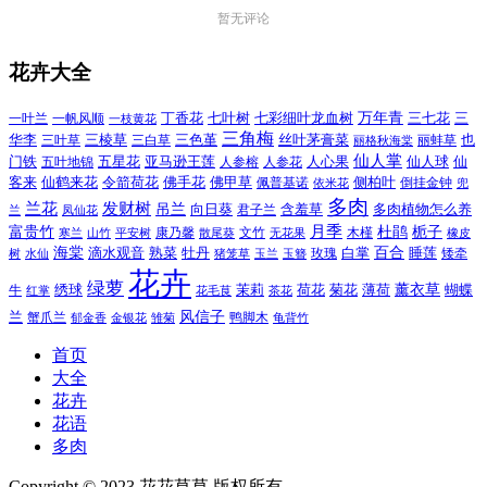
暂无评论
花卉大全
万年青
一叶兰
一帆风顺
丁香花
七叶树
七彩细叶龙血树
三七花
三
一枝黄花
三角梅
三色堇
华李
三棱草
三白草
丝叶茅膏菜
也
三叶草
丽格秋海棠
丽蚌草
仙人掌
仙人球
门铁
五叶地锦
五星花
亚马逊王莲
人参榕
人参花
人心果
仙
令箭荷花
客来
仙鹤来花
佛手花
佛甲草
佩普基诺
侧柏叶
依米花
倒挂金钟
兜
多肉
兰花
发财树
吊兰
向日葵
君子兰
含羞草
多肉植物怎么养
凤仙花
兰
富贵竹
月季
杜鹃
栀子
寒兰
山竹
平安树
康乃馨
文竹
无花果
木槿
橡皮
散尾葵
百合
海棠
滴水观音
熟菜
牡丹
玫瑰
白掌
睡莲
树
水仙
玉兰
矮牵
猪笼草
玉簪
花卉
绿萝
茉莉
薄荷
薰衣草
绣球
荷花
菊花
蝴蝶
牛
花毛茛
茶花
红掌
风信子
兰
蟹爪兰
鸭脚木
郁金香
金银花
雏菊
龟背竹
首页
大全
花卉
花语
多肉
Copyright © 2023 花花草草 版权所有