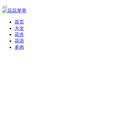
首页
大全
花卉
花语
多肉