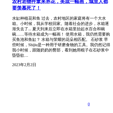
农村老物件拿来养花，美成一幅画，城里人都
要羡慕死了！
水缸种植花和鱼 过去，农村地区的家庭将有一个大水
箱。小时候，我从学校回家。随着社会的进步，水箱逐
渐失去了... 夏天到来后立即在水箱里抬起水百合和碗
碗……等待水箱成为一幅画！ 使用水箱，我仍然需要购
买鱼池和鱼缸？ 水箱与荣耀的花朵相匹配。 石砂浆 早
些时候，Shijiu是一种用于研磨食物的工具。我仍然记得
我小时候，跟随奶奶的臀部，看到她用棍子在石砂浆中
昏昏欲…
2023年2月2日
0