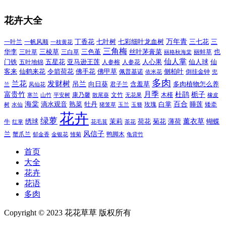
花卉大全
万年青
一叶兰
一帆风顺
丁香花
七叶树
七彩细叶龙血树
三七花
三
一枝黄花
三角梅
三色堇
华李
三棱草
三白草
丝叶茅膏菜
也
三叶草
丽格秋海棠
丽蚌草
仙人掌
仙人球
门铁
五叶地锦
五星花
亚马逊王莲
人参榕
人参花
人心果
仙
令箭荷花
客来
仙鹤来花
佛手花
佛甲草
佩普基诺
侧柏叶
依米花
倒挂金钟
兜
多肉
兰花
发财树
吊兰
向日葵
君子兰
含羞草
多肉植物怎么养
凤仙花
兰
富贵竹
月季
杜鹃
栀子
寒兰
山竹
平安树
康乃馨
文竹
无花果
木槿
橡皮
散尾葵
百合
海棠
滴水观音
熟菜
牡丹
玫瑰
白掌
睡莲
树
水仙
玉兰
矮牵
猪笼草
玉簪
花卉
绿萝
茉莉
薄荷
薰衣草
绣球
荷花
菊花
蝴蝶
牛
花毛茛
茶花
红掌
风信子
兰
蟹爪兰
鸭脚木
郁金香
金银花
雏菊
龟背竹
首页
大全
花卉
花语
多肉
Copyright © 2023 花花草草 版权所有