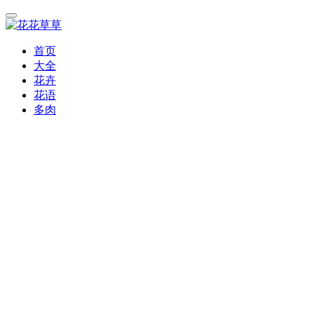
首页
大全
花卉
花语
多肉