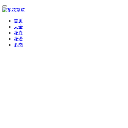
首页
大全
花卉
花语
多肉