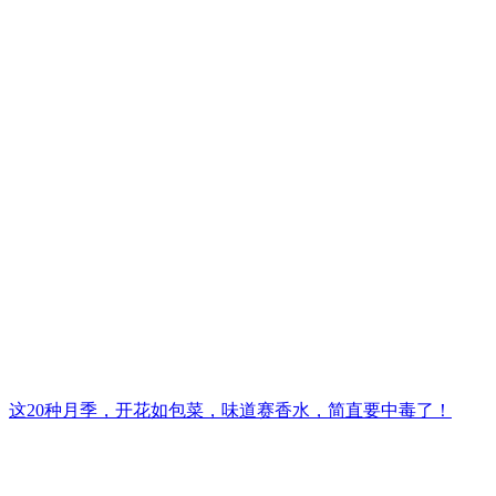
这20种月季，开花如包菜，味道赛香水，简直要中毒了！