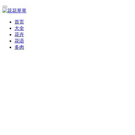
首页
大全
花卉
花语
多肉