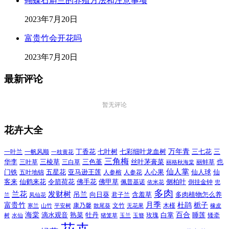
蝴蝶石斛兰的养殖方法和注意事项
2023年7月20日
富贵竹会开花吗
2023年7月20日
最新评论
暂无评论
花卉大全
万年青
一叶兰
一帆风顺
丁香花
七叶树
七彩细叶龙血树
三七花
三
一枝黄花
三角梅
三色堇
华李
三棱草
三白草
丝叶茅膏菜
也
三叶草
丽格秋海棠
丽蚌草
仙人掌
仙人球
门铁
五叶地锦
五星花
亚马逊王莲
人参榕
人参花
人心果
仙
令箭荷花
客来
仙鹤来花
佛手花
佛甲草
佩普基诺
侧柏叶
依米花
倒挂金钟
兜
多肉
兰花
发财树
吊兰
向日葵
君子兰
含羞草
多肉植物怎么养
凤仙花
兰
富贵竹
月季
杜鹃
栀子
寒兰
山竹
平安树
康乃馨
文竹
无花果
木槿
橡皮
散尾葵
百合
海棠
滴水观音
熟菜
牡丹
玫瑰
白掌
睡莲
树
水仙
玉兰
矮牵
猪笼草
玉簪