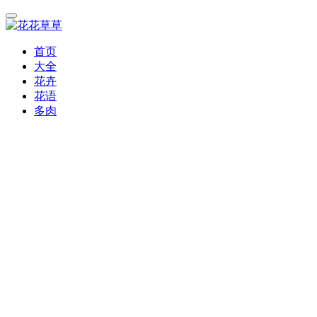
首页
大全
花卉
花语
多肉