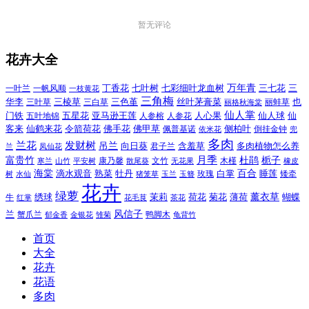
暂无评论
花卉大全
万年青
一叶兰
一帆风顺
丁香花
七叶树
七彩细叶龙血树
三七花
三
一枝黄花
三角梅
三色堇
华李
三棱草
三白草
丝叶茅膏菜
也
三叶草
丽格秋海棠
丽蚌草
仙人掌
仙人球
门铁
五叶地锦
五星花
亚马逊王莲
人参榕
人参花
人心果
仙
令箭荷花
客来
仙鹤来花
佛手花
佛甲草
佩普基诺
侧柏叶
依米花
倒挂金钟
兜
多肉
兰花
发财树
吊兰
向日葵
君子兰
含羞草
多肉植物怎么养
凤仙花
兰
富贵竹
月季
杜鹃
栀子
寒兰
山竹
平安树
康乃馨
文竹
无花果
木槿
橡皮
散尾葵
百合
海棠
滴水观音
熟菜
牡丹
玫瑰
白掌
睡莲
树
水仙
玉兰
矮牵
猪笼草
玉簪
花卉
绿萝
茉莉
薄荷
薰衣草
绣球
荷花
菊花
蝴蝶
牛
花毛茛
茶花
红掌
风信子
兰
蟹爪兰
鸭脚木
郁金香
金银花
雏菊
龟背竹
首页
大全
花卉
花语
多肉