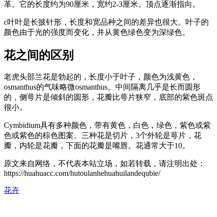
革。它的长度约为90厘米，宽约2-3厘米。顶点逐渐指向。
c叶叶是长披针形，长度和宽品种之间的差异也很大。叶子的
颜色由于光的强度而变化，并从黄色绿色变为深绿色。
花之间的区别
老虎头部兰花是勃起的，长度小于叶子，颜色为浅黄色，
osmanthus的气味略微osmanthus。中间隔离几乎是长而圆形
的，侧萼片是倾斜的圆形，花瓣比萼片狭窄，底部的紫色斑点
很小。
Cymbidium具有多种颜色，带有黄色，白色，绿色，紫色或紫
色或紫色的棕色图案。三种花是切片，3个外轮是萼片，花
瓣，内轮是花瓣，下面的花瓣是嘴唇。花通常大于10。
原文来自网络，不代表本站立场，如若转载，请注明出处：
https://huahuacc.com/hutoulanhehuahuilandequbie/
花卉