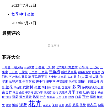
2023年7月22日
秋季种什么菜
2023年7月21日
最新评论
暂无评论
花卉大全
万年青
一叶兰
一帆风顺
丁香花
七叶树
七彩细叶龙血树
三七花
三
一枝黄花
三角梅
三色堇
华李
三棱草
三白草
丝叶茅膏菜
也
三叶草
丽格秋海棠
丽蚌草
仙人掌
仙人球
门铁
五叶地锦
五星花
亚马逊王莲
人参榕
人参花
人心果
仙
令箭荷花
客来
仙鹤来花
佛手花
佛甲草
佩普基诺
侧柏叶
依米花
倒挂金钟
兜
多肉
兰花
发财树
吊兰
向日葵
君子兰
含羞草
多肉植物怎么养
凤仙花
兰
富贵竹
月季
杜鹃
栀子
寒兰
山竹
平安树
康乃馨
文竹
无花果
木槿
橡皮
散尾葵
百合
海棠
滴水观音
熟菜
牡丹
玫瑰
白掌
睡莲
树
水仙
玉兰
矮牵
猪笼草
玉簪
花卉
绿萝
茉莉
薄荷
薰衣草
绣球
荷花
菊花
蝴蝶
牛
花毛茛
茶花
红掌