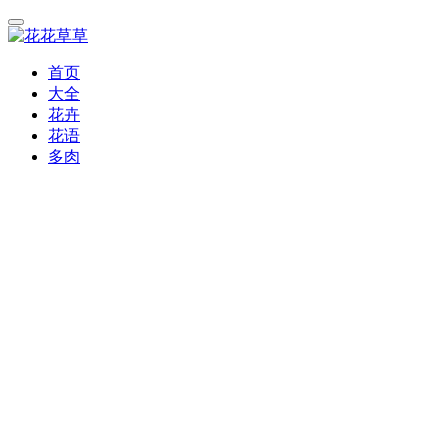
首页
大全
花卉
花语
多肉