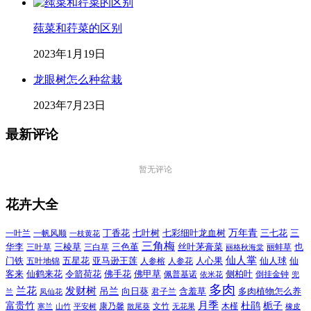
莼菜和荇菜的区别
2023年1月19日
龙眼树怎么种盆栽
2023年7月23日
最新评论
暂无评论
花卉大全
万年青
一叶兰
一帆风顺
丁香花
七叶树
七彩细叶龙血树
三七花
三
一枝黄花
三角梅
三色堇
华李
三棱草
三白草
丝叶茅膏菜
也
三叶草
丽格秋海棠
丽蚌草
仙人掌
仙人球
门铁
五叶地锦
五星花
亚马逊王莲
人参榕
人参花
人心果
仙
令箭荷花
客来
仙鹤来花
佛手花
佛甲草
佩普基诺
侧柏叶
依米花
倒挂金钟
兜
多肉
兰花
发财树
吊兰
向日葵
君子兰
含羞草
多肉植物怎么养
凤仙花
兰
富贵竹
月季
杜鹃
栀子
寒兰
山竹
平安树
康乃馨
文竹
无花果
木槿
橡皮
散尾葵