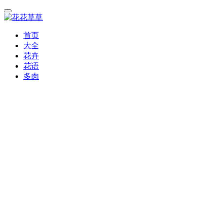
首页
大全
花卉
花语
多肉