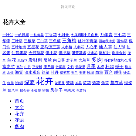
暂无评论
花卉大全
万年青
一叶兰
一帆风顺
丁香花
七叶树
七彩细叶龙血树
三七花
三
一枝黄花
三角梅
三色堇
华李
三棱草
三白草
丝叶茅膏菜
也
三叶草
丽格秋海棠
丽蚌草
仙人掌
仙人球
门铁
五叶地锦
五星花
亚马逊王莲
人参榕
人参花
人心果
仙
令箭荷花
客来
仙鹤来花
佛手花
佛甲草
佩普基诺
侧柏叶
依米花
倒挂金钟
兜
多肉
兰花
发财树
吊兰
向日葵
君子兰
含羞草
多肉植物怎么养
凤仙花
兰
富贵竹
月季
杜鹃
栀子
寒兰
山竹
平安树
康乃馨
文竹
无花果
木槿
橡皮
散尾葵
百合
海棠
滴水观音
熟菜
牡丹
玫瑰
白掌
睡莲
树
水仙
玉兰
矮牵
猪笼草
玉簪
花卉
绿萝
茉莉
薄荷
薰衣草
绣球
荷花
菊花
蝴蝶
牛
花毛茛
茶花
红掌
风信子
兰
蟹爪兰
鸭脚木
郁金香
金银花
雏菊
龟背竹
首页
大全
花卉
花语
多肉