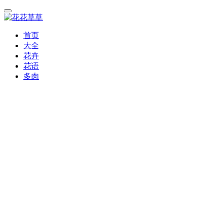
首页
大全
花卉
花语
多肉