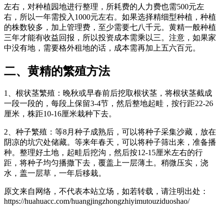
左右，对种植园地进行整理，所耗费的人力费也需500元左
右，所以一年需投入1000元左右。如果选择精细型种植，种植
的株数较多，加上管理费，至少需要七八千元。黄精一般种植
三年才能有收益回报，所以投资成本需乘以三。注意，如果家
中没有地，需要格外租地的话，成本需再加上五六百元。
二、黄精的繁殖方法
1、根状茎繁殖：晚秋或早春前后挖取根状茎，将根状茎截成
一段一段的，每段上保留3-4节，然后整地起畦，按行距22-26
厘米，株距10-16厘米栽种下去。
2、种子繁殖：等8月种子成熟后，可以将种子采集沙藏，放在
阴凉的坑穴处储藏。等来年春天，可以将种子筛出来，准备播
种。整理好土地，起畦后挖沟，然后按12-15厘米左右的行
距，将种子均匀播撒下去，覆盖上一层薄土。稍微压实，浇
水，盖一层草，一年后移栽。
原文来自网络，不代表本站立场，如若转载，请注明出处：
https://huahuacc.com/huangjingzhongzhiyimutouziduoshao/