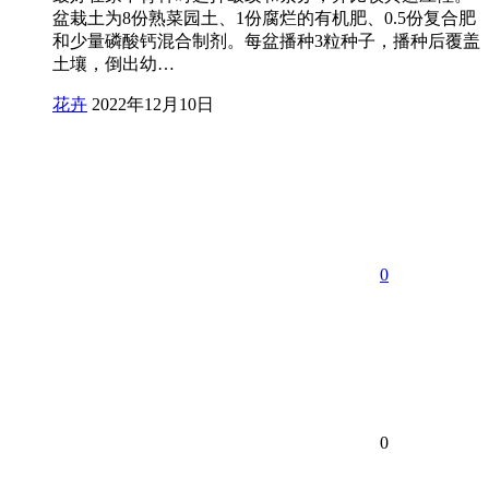
盆栽土为8份熟菜园土、1份腐烂的有机肥、0.5份复合肥
和少量磷酸钙混合制剂。每盆播种3粒种子，播种后覆盖
土壤，倒出幼…
花卉
2022年12月10日
0
0