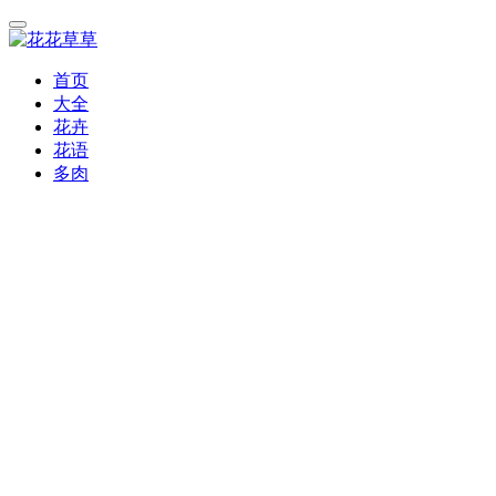
首页
大全
花卉
花语
多肉