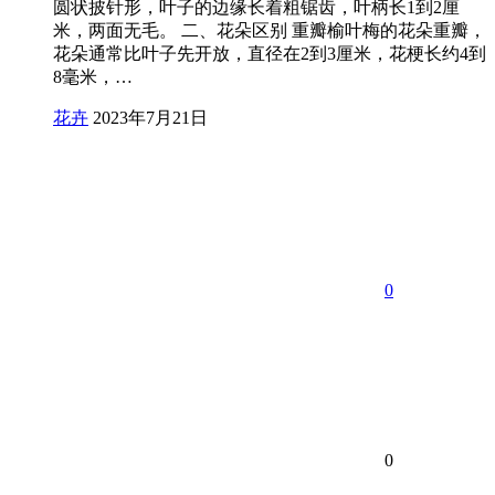
圆状披针形，叶子的边缘长着粗锯齿，叶柄长1到2厘
米，两面无毛。 二、花朵区别 重瓣榆叶梅的花朵重瓣，
花朵通常比叶子先开放，直径在2到3厘米，花梗长约4到
8毫米，…
花卉
2023年7月21日
0
0