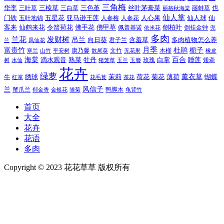
三角梅
三色堇
华李
三棱草
三白草
丝叶茅膏菜
也
三叶草
丽格秋海棠
丽蚌草
仙人掌
仙人球
门铁
五叶地锦
五星花
亚马逊王莲
人参榕
人参花
人心果
仙
令箭荷花
客来
仙鹤来花
佛手花
佛甲草
佩普基诺
侧柏叶
依米花
倒挂金钟
兜
多肉
兰花
发财树
吊兰
向日葵
君子兰
含羞草
多肉植物怎么养
凤仙花
兰
富贵竹
月季
杜鹃
栀子
寒兰
山竹
平安树
康乃馨
文竹
无花果
木槿
橡皮
散尾葵
百合
海棠
滴水观音
熟菜
牡丹
玫瑰
白掌
睡莲
树
水仙
玉兰
矮牵
猪笼草
玉簪
花卉
绿萝
茉莉
薄荷
薰衣草
绣球
荷花
菊花
蝴蝶
牛
花毛茛
茶花
红掌
风信子
兰
蟹爪兰
鸭脚木
郁金香
金银花
雏菊
龟背竹
首页
大全
花卉
花语
多肉
Copyright © 2023 花花草草 版权所有