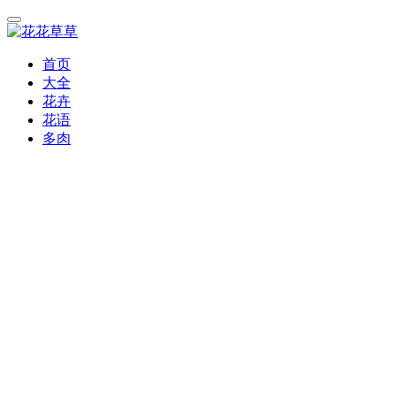
首页
大全
花卉
花语
多肉