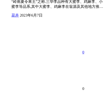
“岭南夏令果王”之称.三华李品种有大蜜李、鸡麻李、小
蜜李等品系,其中大蜜李、鸡麻李在翁源及其他地方推…
花卉
2023年6月7日
0
0