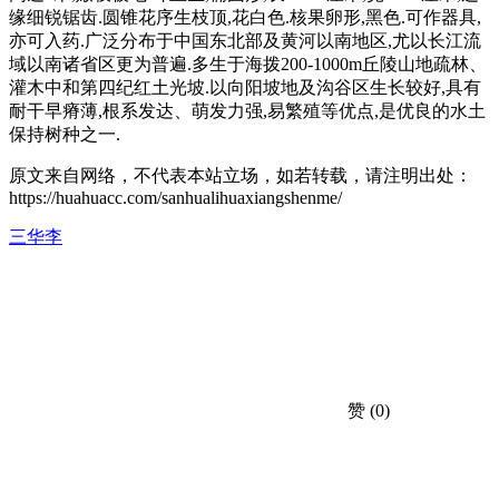
缘细锐锯齿.圆锥花序生枝顶,花白色.核果卵形,黑色.可作器具,
亦可入药.广泛分布于中国东北部及黄河以南地区,尤以长江流
域以南诸省区更为普遍.多生于海拨200-1000m丘陵山地疏林、
灌木中和第四纪红土光坡.以向阳坡地及沟谷区生长较好,具有
耐干早瘠薄,根系发达、萌发力强,易繁殖等优点,是优良的水土
保持树种之一.
原文来自网络，不代表本站立场，如若转载，请注明出处：
https://huahuacc.com/sanhualihuaxiangshenme/
三华李
赞
(0)