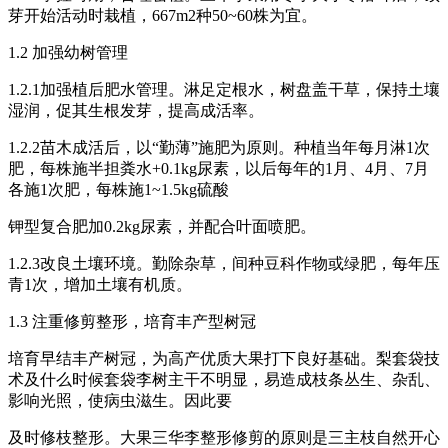
芽开始活动时栽植，667m2种50~60株为宜。
1.2 加强幼树管理
1.2.1加强植后肥水管理。淋足定根水，树盘盖干草，保持土壤
湿润，促其生根发芽，提高成活率。
1.2.2苗木成活后，以“勤薄”施肥为原则。种植当年每月淋1次
肥，每株施半担粪水+0.1kg尿素，以后每年的1月、4月、7月
各施1次肥，每株施1~1.5kg硫酸
钾型复合肥加0.2kg尿素，并配合叶面喷肥。
1.2.3改良土壤环境。勤除杂草，间种豆科作物或绿肥，每年压
青1次，增加土壤有机质。
1.3 注重修剪整形，培育丰产型树冠
培育早结丰产树冠，为高产优质大果打下良好基础。梨套袋技
术及什么时候套袋李树主干不明显，易造成枝条丛生、杂乱、
影响光照，使病虫滋生。因此要
及时修枝整形。大果三华李整形修剪的原则是三主枝自然开心