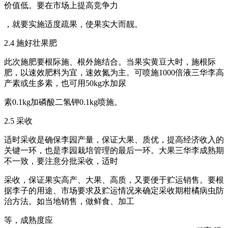
价值低。要在市场上提高竞争力
，就要实施适度疏果，使果实大而靓。
2.4 施好壮果肥
此次施肥要根际施、根外施结合。当果实黄豆大时，施根际
肥，以速效肥料为宜，速效氮为主。可喷施1000倍液三华李高
产素或生多素，也可用50kg水加尿
素0.1kg加磷酸二氢钾0.1kg喷施。
2.5 采收
适时采收是确保李园产量，保证大果、质优，提高经济收入的
关键一环，也是李园栽培管理的最后一环。大果三华李成熟期
不一致，要注意分批采收，适时
采收，保证果实高产、大果、高质，又要便于贮运销售。要根
据李子的用途、市场要求及贮运情况来确定采收期柑橘病虫防
治方法。如当地销售，做鲜食、加工
等，成熟度应