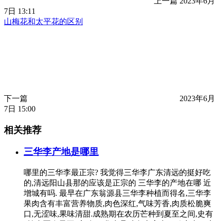
上一篇
2023年6月
7日 13:11
山梅花和太平花的区别
下一篇
2023年6月
7日 15:00
相关推荐
三华李产地是哪里
哪里的三华李最正宗? 我觉得三华李广东清远的挺好吃
的,清远阳山县那的应该是正宗的 三华李的产地在哪 近
增城有吗. 最早在广东翁源县三华李种植而得名,三华李
果肉含有丰富营养物质,肉色深红,气味芳香,肉质松脆爽
口,无涩味,果味清甜.成熟期在农历芒种到夏至之间,史有