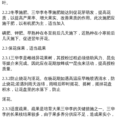
叶。
2.2.2冬季施肥。三华李冬季施肥能达到促花芽萌发，提高花
质，以提高产果率、增大果实、改善果质的作用。此次施肥应
施干肥，以有机肥为主，适当加入
磷肥、钾肥。早熟种在冬至前后几天施下，迟熟种在小寒前后
几天施下。促进翌年开花。
2.3 保花保果，适当疏果
2.3.1三华李是雌雄异花果树，其授粉过程必须借助风力、昆虫
等媒介来完成。因此应在花期放蜂或**昆虫来活动，提高授粉
质量。
2.3.2防止烧花与沤花。在杨花期如遇高温应早晚喷洒清水，防
止烧花;若遇到雨天连绵，雨晴后即时摇花、摇树，摇掉花盘
积水，让花盘里的水落下，防止
沤花。
2.3.3适度疏果。疏果是培育大果三华李的关键措施之一。三华
李的长果枝结果较多，由于果多养分供应不足，造成果实小，