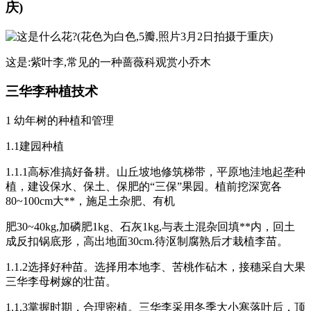
庆)
这是:紫叶李,常见的一种蔷薇科观赏小乔木
三华李种植技术
1 幼年树的种植和管理
1.1建园种植
1.1.1高标准搞好备耕。山丘坡地修筑梯带，平原地洼地起垄种
植，建设保水、保土、保肥的“三保”果园。植前挖深宽各
80~100cm大**，施足土杂肥、有机
肥30~40kg,加磷肥1kg、石灰1kg,与表土混杂回填**内，回土
成反扣锅底形，高出地面30cm.待沤制腐熟后才栽植李苗。
1.1.2选择好种苗。选择用本地李、苦桃作砧木，接穗采自大果
三华李母树嫁的壮苗。
1.1.3掌握时期，合理密植。三华李采用冬季大小寒落叶后，顶