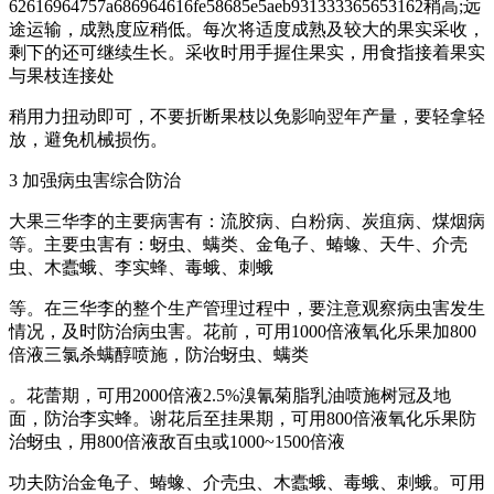
62616964757a686964616fe58685e5aeb931333365653162稍高;远
途运输，成熟度应稍低。每次将适度成熟及较大的果实采收，
剩下的还可继续生长。采收时用手握住果实，用食指接着果实
与果枝连接处
稍用力扭动即可，不要折断果枝以免影响翌年产量，要轻拿轻
放，避免机械损伤。
3 加强病虫害综合防治
大果三华李的主要病害有：流胶病、白粉病、炭疽病、煤烟病
等。主要虫害有：蚜虫、螨类、金龟子、蝽蟓、天牛、介壳
虫、木蠹蛾、李实蜂、毒蛾、刺蛾
等。在三华李的整个生产管理过程中，要注意观察病虫害发生
情况，及时防治病虫害。花前，可用1000倍液氧化乐果加800
倍液三氯杀螨醇喷施，防治蚜虫、螨类
。花蕾期，可用2000倍液2.5%溴氰菊脂乳油喷施树冠及地
面，防治李实蜂。谢花后至挂果期，可用800倍液氧化乐果防
治蚜虫，用800倍液敌百虫或1000~1500倍液
功夫防治金龟子、蝽蟓、介壳虫、木蠹蛾、毒蛾、刺蛾。可用