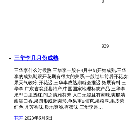
0
939
三华李几月份成熟
三华李什么时候熟 三华李一般在4月中旬开始成熟.三华
李的成熟期跟开花期有很大的关系,一般过年前后开花,如
果天气较冷,开花迟,三华李成熟期就会推迟.拓展资料:三
华李,广东省翁源县特产,中国国家地理标志产品.三华李
果型白里透红,闻之清雅芬芳,入口无涩且有蜜味,爽脆清
甜满口香.果圆形或近圆形,单果重≥40克,果粉厚,果皮紫
红色.具芳香味,质地爽脆,有蜜味.三华李是…
花卉
2023年6月6日