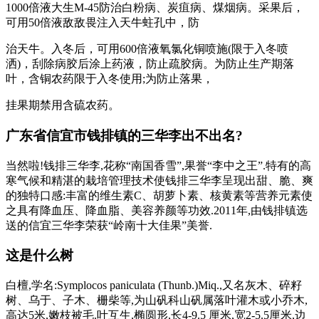
1000倍液大生M-45防治白粉病、炭疽病、煤烟病。采果后，
可用50倍液敌敌畏注入天牛蛀孔中，防
治天牛。入冬后，可用600倍液氧氯化铜喷施(限于入冬喷
洒)，刮除病胶后涂上药液，防止疏胶病。为防止生产期落
叶，含铜农药限于入冬使用;为防止落果，
挂果期禁用含硫农药。
广东省信宜市钱排镇的三华李出不出名?
当然啦!钱排三华李,花称“南国香雪”,果誉“李中之王”.特有的高
寒气候和精湛的栽培管理技术使钱排三华李呈现出甜、脆、爽
的独特口感:丰富的维生素C、胡萝卜素、核黄素等营养元素使
之具有降血压、降血脂、美容养颜等功效.2011年,由钱排镇选
送的信宜三华李荣获“岭南十大佳果”美誉.
这是什么树
白檀,学名:Symplocos paniculata (Thunb.)Miq.,又名灰木、碎籽
树、乌于、子木、栅柴等,为山矾科山矾属落叶灌木或小乔木,
高达5米,嫩枝被毛.叶互生,椭圆形,长4-9.5 厘米,宽2-5.5厘米,边