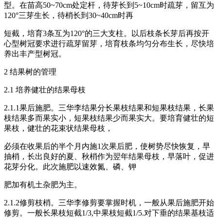
型。在苗高50~70cm处定杆，待芽长到5~10cm时疏芽，留互为
120°三芽生长，待梢长到30~40cm时再
短截，培育3条互为120°的三大支柱。以后枝条长芽后再按开
心型树冠要求进行疏芽留芽，培育枝条均匀分布生长，尽快培
养出丰产型树冠。
2 结果树的管理
2.1 培养健壮的结果母枝
2.1.1果后施肥。三华李结果分长果枝结果和短果枝结果，长果
枝结果多而果实小，短果枝结果少而果实大。要培育健壮的短
果枝，健壮的花束状结果母枝，
必须在收果后的半个月内施1次果后肥，使树势尽快恢复，早
抽梢，长出良好的夏、秋梢作为翌年结果母枝，早落叶，促进
花芽分化。此次施肥以速效氮、磷、钾
肥加有机土杂肥为主。
2.1.2修剪枝梢。三华李修剪要掌握时机，一般从果后施肥开始
修剪。一般长果枝短截1/3,中果枝短截1/5.对下垂的结果基枝适