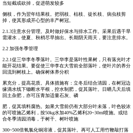
当短截或砍掉，促进萌发较多
侧枝，作为翌年结果枝。把弱枝、枯枝、徒长枝、病虫枝剪
掉，使其形成开心型的丰产树冠。
2.1.3注意水分管理。及时做好保水与排水工作。采果后遇干旱
需灌水，使夏、秋梢尽早抽出。长期阴天雨天，要注意排水。
2.2 加强冬季管理
2.2.1促三华李冬季落叶。三华李是落叶性果树，只有落光叶才
能开花结果。要促使三华李在大雪前全部落叶，使叶片的养分
回流到树枝上。确保树体养分积
累充分，提高花质。具体措施有：立冬后结合清园，在树冠边
缘滴水线下锄断水平根，控水制肥，促其落叶。日晒几天后填
回土杂肥，亦可压青加适量石灰、磷
肥，促其填料腐热。如果大雪前仍有大部分叶未落，叶色较浓
的可喷施乙烯利，按50kg水加40%乙烯利20~30ml喷施。或结
合冬季清园消毒，于树干、树叶喷施
300~500倍氧氯化铜溶液，促其落叶。再可人工用竹鞭敲打落