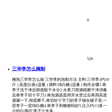
0
526
三华李怎么腌制
腌泡三华李怎么做 三华李的泡制方法 主料:三华李:(约10
斤 ) 高度白酒:(适量 ) 调料:绵白糖:(适量 ) 制作步骤1.将
李子洗干净后彻底晾干水分2.水果刀用酒精擦干净消毒
后将李子切十字刀3.将泡酒器皿用开水烫过后再用高度
酒涮一下,彻底擦干,将切好十字刀的李子铺在罐子里,一
层李子一层绵白糖4.将李子和糖都码好5.注入约1/3多一
点的白酒(红李子汁水多,…