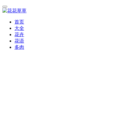
首页
大全
花卉
花语
多肉