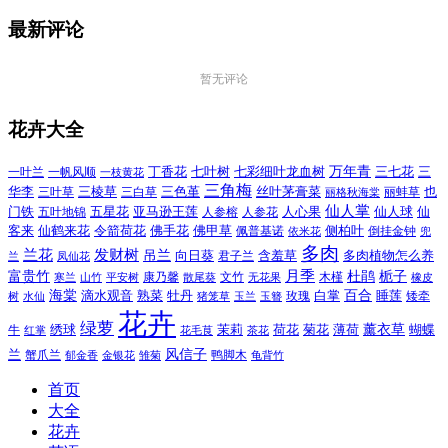
最新评论
暂无评论
花卉大全
万年青
一叶兰
一帆风顺
丁香花
七叶树
七彩细叶龙血树
三七花
三
一枝黄花
三角梅
三色堇
华李
三棱草
三白草
丝叶茅膏菜
也
三叶草
丽格秋海棠
丽蚌草
仙人掌
仙人球
门铁
五叶地锦
五星花
亚马逊王莲
人参榕
人参花
人心果
仙
令箭荷花
客来
仙鹤来花
佛手花
佛甲草
佩普基诺
侧柏叶
依米花
倒挂金钟
兜
多肉
兰花
发财树
吊兰
向日葵
君子兰
含羞草
多肉植物怎么养
凤仙花
兰
富贵竹
月季
杜鹃
栀子
寒兰
山竹
平安树
康乃馨
文竹
无花果
木槿
橡皮
散尾葵
百合
海棠
滴水观音
熟菜
牡丹
玫瑰
白掌
睡莲
树
水仙
玉兰
矮牵
猪笼草
玉簪
花卉
绿萝
茉莉
薄荷
薰衣草
绣球
荷花
菊花
蝴蝶
牛
花毛茛
茶花
红掌
风信子
兰
蟹爪兰
鸭脚木
郁金香
金银花
雏菊
龟背竹
首页
大全
花卉