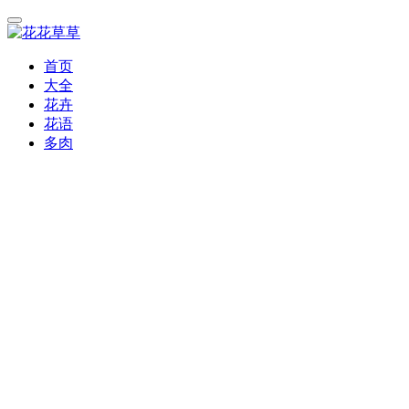
首页
大全
花卉
花语
多肉