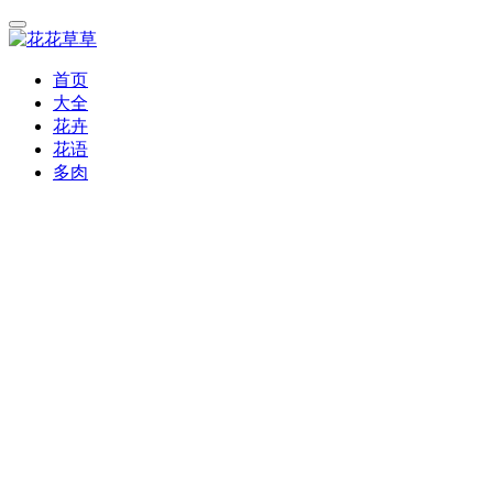
首页
大全
花卉
花语
多肉