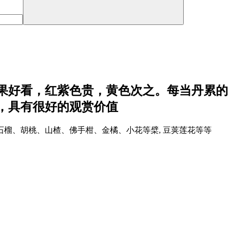
果好看，红紫色贵，黄色次之。每当丹累的
，具有很好的观赏价值
榴、胡桃、山楂、佛手柑、金橘、小花等檗, 豆荚莲花等等