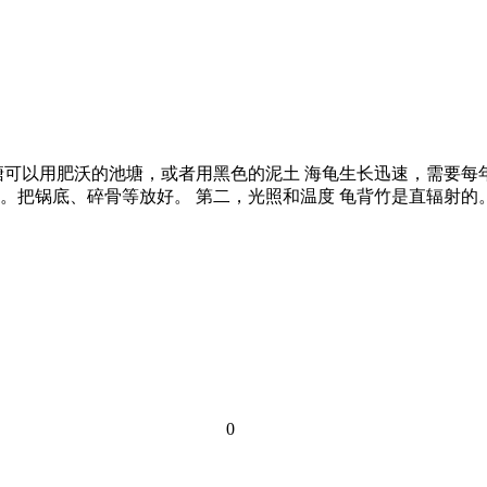
塘可以用肥沃的池塘，或者用黑色的泥土 海龟生长迅速，需要每年
。把锅底、碎骨等放好。 第二，光照和温度 龟背竹是直辐射
0