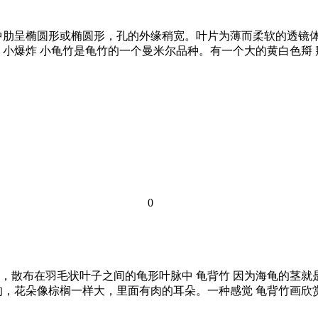
中肋呈椭圆形或椭圆形，孔的外缘稍宽。叶片为薄而柔软的透镜体
小爆炸 小龟竹是龟竹的一个曼米尔品种。有一个大的黄白色搿 搿
0
，散布在羽毛状叶子之间的龟形叶脉中 龟背竹 因为海龟的茎
的，花朵像棕榈一样大，里面有肉的耳朵。一种感觉 龟背竹画欣