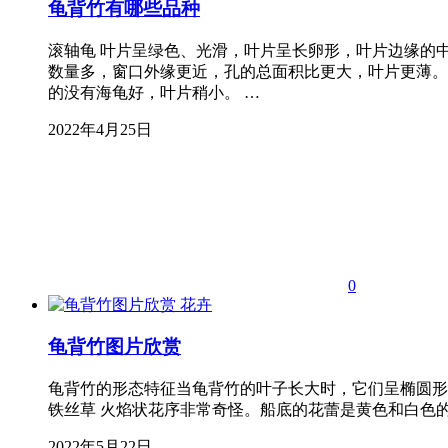
龟背竹有哪些品种
滚轴龟 叶片呈绿色、光滑，叶片呈长卵形，叶片边缘的
数量多，窗口外缘更近，孔的总面积比更大，叶片更薄。 
的没有海龟好，叶片稍小。 …
2022年4月25日
0
花卉
龟背竹图片欣赏
龟背竹的形态特征当龟背竹的叶子长大时，它们呈椭圆形
铁丝草 火焰状花序非常奇怪。船底的花蕾是黄色和白色
2022年5月22日