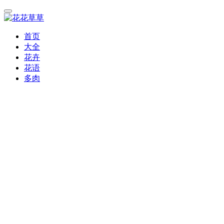
首页
大全
花卉
花语
多肉