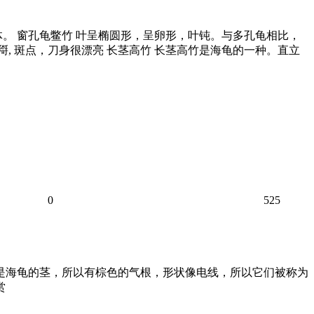
。 窗孔龟鳖竹 叶呈椭圆形，呈卵形，叶钝。与多孔龟相比，
, 斑点，刀身很漂亮 长茎高竹 长茎高竹是海龟的一种。直立
0
525
就是海龟的茎，所以有棕色的气根，形状像电线，所以它们被称为
赏