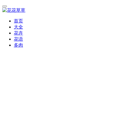
首页
大全
花卉
花语
多肉