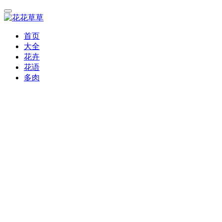
首页
大全
花卉
花语
多肉