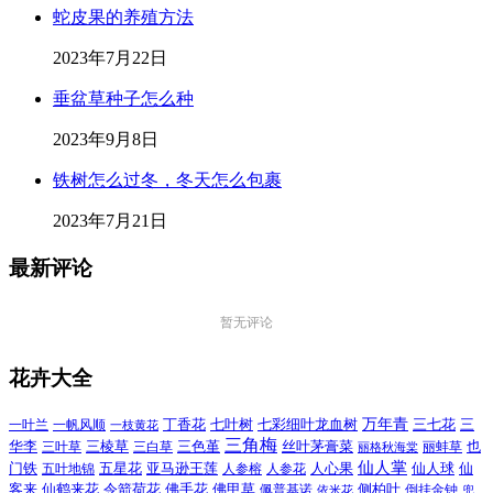
蛇皮果的养殖方法
2023年7月22日
垂盆草种子怎么种
2023年9月8日
铁树怎么过冬，冬天怎么包裹
2023年7月21日
最新评论
暂无评论
花卉大全
万年青
一叶兰
一帆风顺
丁香花
七叶树
七彩细叶龙血树
三七花
三
一枝黄花
三角梅
三色堇
华李
三棱草
三白草
丝叶茅膏菜
也
三叶草
丽格秋海棠
丽蚌草
仙人掌
仙人球
门铁
五叶地锦
五星花
亚马逊王莲
人参榕
人参花
人心果
仙
令箭荷花
客来
仙鹤来花
佛手花
佛甲草
佩普基诺
侧柏叶
依米花
倒挂金钟
兜