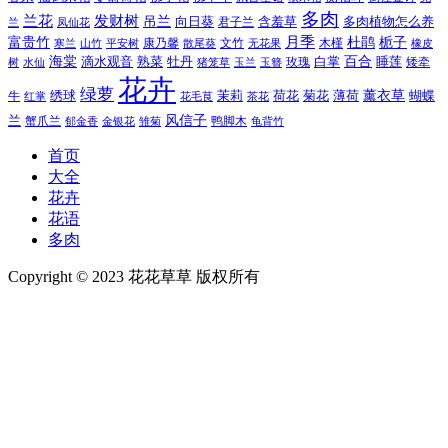
多肉
兰花
发财树
吊兰
向日葵
君子兰
含羞草
多肉植物怎么养
凤仙花
兰
富贵竹
月季
杜鹃
栀子
寒兰
山竹
平安树
康乃馨
文竹
无花果
木槿
橡皮
散尾葵
百合
海棠
滴水观音
熟菜
牡丹
玫瑰
白掌
睡莲
树
水仙
玉兰
矮牵
猪笼草
玉簪
花卉
绿萝
茉莉
薄荷
薰衣草
绣球
荷花
菊花
蝴蝶
牛
花毛茛
茶花
红掌
风信子
兰
蟹爪兰
鸭脚木
郁金香
金银花
雏菊
龟背竹
首页
大全
花卉
花语
多肉
Copyright © 2023 花花草草 版权所有