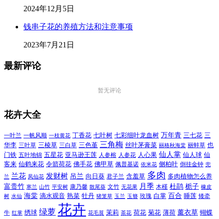
2024年12月5日
钱串子花的养殖方法和注意事项
2023年7月21日
最新评论
暂无评论
花卉大全
万年青
一叶兰
一帆风顺
丁香花
七叶树
七彩细叶龙血树
三七花
三
一枝黄花
三角梅
三色堇
华李
三棱草
三白草
丝叶茅膏菜
也
三叶草
丽格秋海棠
丽蚌草
仙人掌
仙人球
门铁
五叶地锦
五星花
亚马逊王莲
人参榕
人参花
人心果
仙
令箭荷花
客来
仙鹤来花
佛手花
佛甲草
佩普基诺
侧柏叶
依米花
倒挂金钟
兜
多肉
兰花
发财树
吊兰
向日葵
君子兰
含羞草
多肉植物怎么养
凤仙花
兰
富贵竹
月季
杜鹃
栀子
寒兰
山竹
平安树
康乃馨
文竹
无花果
木槿
橡皮
散尾葵
百合
海棠
滴水观音
熟菜
牡丹
玫瑰
白掌
睡莲
树
水仙
玉兰
矮牵
猪笼草
玉簪
花卉
绿萝
茉莉
薄荷
薰衣草
绣球
荷花
菊花
蝴蝶
牛
花毛茛
茶花
红掌