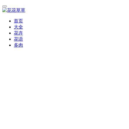
首页
大全
花卉
花语
多肉