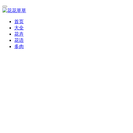
首页
大全
花卉
花语
多肉