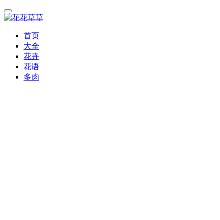
首页
大全
花卉
花语
多肉