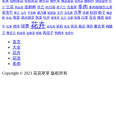
令箭荷花
客来
仙鹤来花
佛手花
佛甲草
佩普基诺
侧柏叶
依米花
倒挂金钟
兜
多肉
兰花
发财树
吊兰
向日葵
君子兰
含羞草
多肉植物怎么养
凤仙花
兰
富贵竹
月季
杜鹃
栀子
寒兰
山竹
平安树
康乃馨
文竹
无花果
木槿
橡皮
散尾葵
百合
海棠
滴水观音
熟菜
牡丹
玫瑰
白掌
睡莲
树
水仙
玉兰
矮牵
猪笼草
玉簪
花卉
绿萝
茉莉
薄荷
薰衣草
绣球
荷花
菊花
蝴蝶
牛
花毛茛
茶花
红掌
风信子
兰
蟹爪兰
鸭脚木
郁金香
金银花
雏菊
龟背竹
首页
大全
花卉
花语
多肉
Copyright © 2023 花花草草 版权所有