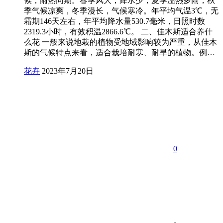
候，雨热同期。春季风大，降水少，夏季温热多雨，秋
季气候凉爽，冬季漫长，气候寒冷。年平均气温3℃，无
霜期146天左右，年平均降水量530.7毫米，日照时数
2319.3小时，有效积温2866.6℃。 二、佳木斯适合养什
么花 一般来说地栽的植物受地域影响较为严重，从佳木
斯的气候特点来看，适合栽培耐寒、耐旱的植物。例…
花卉
2023年7月20日
0