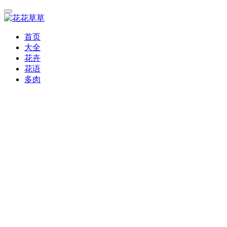
首页
大全
花卉
花语
多肉