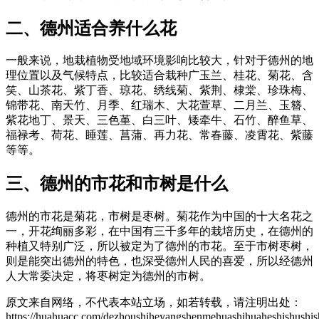
二、德州适合养什么花
一般来说，地栽植物受地域环境影响比较大，针对于德州的地
理位置以及气候特点，比较适合栽种广玉兰、桂花、菊花、含
笑、山茶花、紫丁香、琼花、绣线菊、紫荆、棣棠、珍珠梅、
锦带花、南天竹、月季、红瑞木、大花萱草、二月兰、玉簪、
紫花地丁、景天、三色堇、白三叶、矮牵牛、石竹、醉鱼草、
福禄考、荷花、睡莲、菖蒲、再力花、常春藤、凌霄花、紫藤
等等。
三、德州的市花和市树是什么
德州的市花是菊花，市树是枣树。菊花作为中国的十大名花之
一，开花绚丽多彩，在中国有三千多年的栽培历史，在德州的
种植又特别广泛，所以被定为了德州的市花。至于市树枣树，
则是能突出德州的特色，也深受德州人民的喜爱，所以经德州
人大常委决定，将枣树定为德州的市树。
原文来自网络，不代表本站立场，如若转载，请注明出处：
https://huahuacc.com/dezhoushiheyangshenmehuashihuaheshishushi