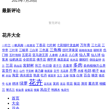
2023年7月20日
最新评论
暂无评论
花卉大全
万年青
一叶兰
一帆风顺
丁香花
七叶树
七彩细叶龙血树
三七花
三
一枝黄花
三角梅
三色堇
华李
三棱草
三白草
丝叶茅膏菜
也
三叶草
丽格秋海棠
丽蚌草
仙人掌
仙人球
门铁
五叶地锦
五星花
亚马逊王莲
人参榕
人参花
人心果
仙
令箭荷花
客来
仙鹤来花
佛手花
佛甲草
佩普基诺
侧柏叶
依米花
倒挂金钟
兜
多肉
兰花
发财树
吊兰
向日葵
君子兰
含羞草
多肉植物怎么养
凤仙花
兰
富贵竹
月季
杜鹃
栀子
寒兰
山竹
平安树
康乃馨
文竹
无花果
木槿
橡皮
散尾葵
百合
海棠
滴水观音
熟菜
牡丹
玫瑰
白掌
睡莲
树
水仙
玉兰
矮牵
猪笼草
玉簪
花卉
绿萝
茉莉
薄荷
薰衣草
绣球
荷花
菊花
蝴蝶
牛
花毛茛
茶花
红掌
风信子
兰
蟹爪兰
鸭脚木
郁金香
金银花
雏菊
龟背竹
首页
大全
花卉