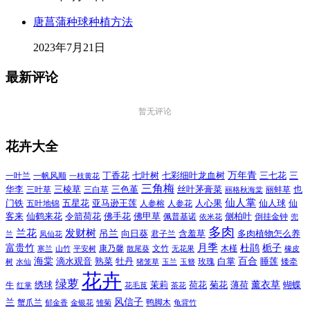
唐菖蒲种球种植方法
2023年7月21日
最新评论
暂无评论
花卉大全
万年青
一叶兰
一帆风顺
丁香花
七叶树
七彩细叶龙血树
三七花
三
一枝黄花
三角梅
三色堇
华李
三棱草
三白草
丝叶茅膏菜
也
三叶草
丽格秋海棠
丽蚌草
仙人掌
仙人球
门铁
五叶地锦
五星花
亚马逊王莲
人参榕
人参花
人心果
仙
令箭荷花
客来
仙鹤来花
佛手花
佛甲草
佩普基诺
侧柏叶
依米花
倒挂金钟
兜
多肉
兰花
发财树
吊兰
向日葵
君子兰
含羞草
多肉植物怎么养
凤仙花
兰
富贵竹
月季
杜鹃
栀子
寒兰
山竹
平安树
康乃馨
文竹
无花果
木槿
橡皮
散尾葵
百合
海棠
滴水观音
熟菜
牡丹
玫瑰
白掌
睡莲
树
水仙
玉兰
矮牵
猪笼草
玉簪
花卉
绿萝
茉莉
薄荷
薰衣草
绣球
荷花
菊花
蝴蝶
牛
花毛茛
茶花
红掌
风信子
兰
蟹爪兰
鸭脚木
郁金香
金银花
雏菊
龟背竹