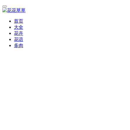
首页
大全
花卉
花语
多肉