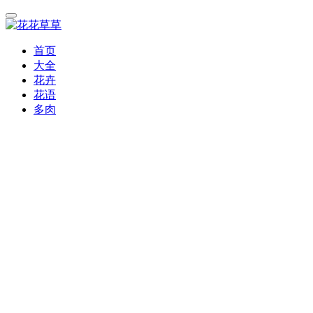
首页
大全
花卉
花语
多肉