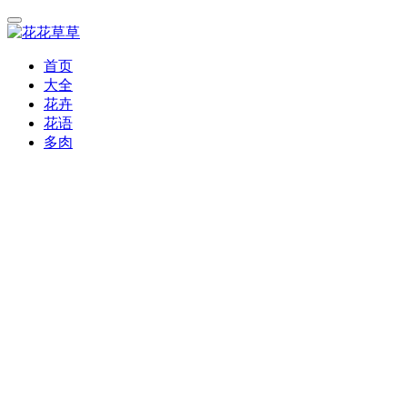
首页
大全
花卉
花语
多肉