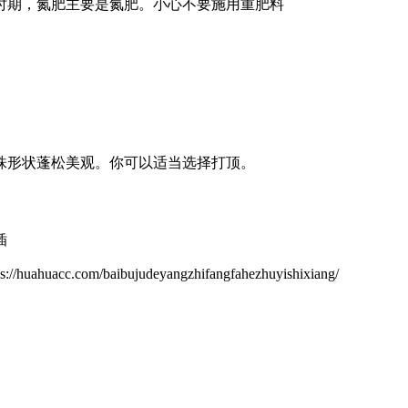
时期，氮肥主要是氮肥。小心不要施用重肥料
株形状蓬松美观。你可以适当选择打顶。
插
/baibujudeyangzhifangfahezhuyishixiang/