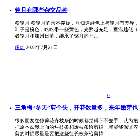
铭月有哪些杂交品种
粉铭月 粉铭月的亲本存疑，只知道颜色上与铭月有差异
叶子是粉色，略略带一些黄色，光照越充足，室温越低（
者铭月和加州日落，继承了铭月的叶…
多肉
2023年7月21日
0
三角梅“冬天”剪个头，开花数量多，来年嫩芽
很多朋友在修剪花卉枝条的时候都觉得下不去手，认为把
把原本盆栽上面的烂枝条和废枝条给剪掉，就能够保证养
剪的时候尽量是要把这些徒长枝条给剪掉，…