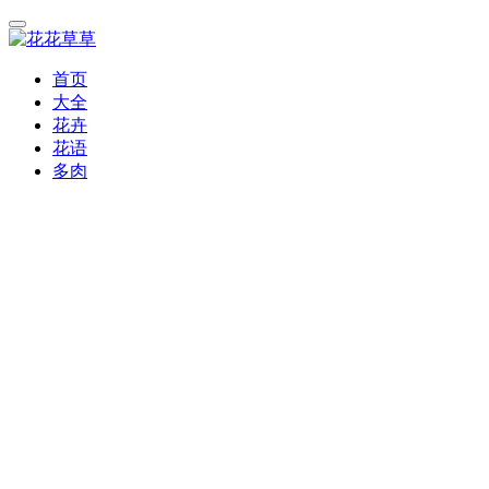
首页
大全
花卉
花语
多肉