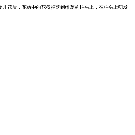
物开花后，花药中的花粉掉落到雌蕊的柱头上，在柱头上萌发，