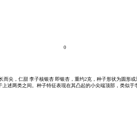
0
长而尖，仁甜 李子核银杏 即银杏，重约2克，种子形状为圆形
介于上述两类之间。种子特征表现在其凸起的小尖端顶部，类似