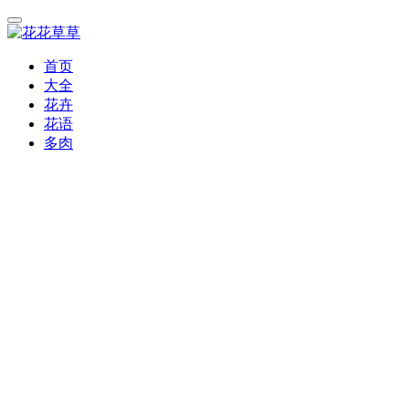
首页
大全
花卉
花语
多肉