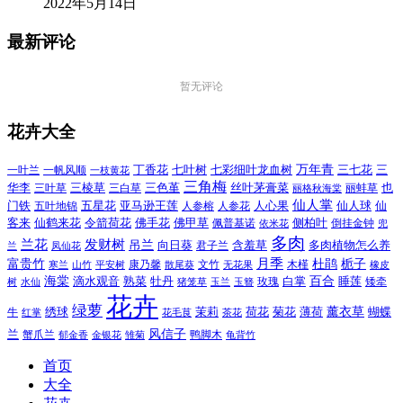
2022年5月14日
最新评论
暂无评论
花卉大全
万年青
一叶兰
一帆风顺
丁香花
七叶树
七彩细叶龙血树
三七花
三
一枝黄花
三角梅
三色堇
华李
三棱草
三白草
丝叶茅膏菜
也
三叶草
丽格秋海棠
丽蚌草
仙人掌
仙人球
门铁
五叶地锦
五星花
亚马逊王莲
人参榕
人参花
人心果
仙
令箭荷花
客来
仙鹤来花
佛手花
佛甲草
佩普基诺
侧柏叶
依米花
倒挂金钟
兜
多肉
兰花
发财树
吊兰
向日葵
君子兰
含羞草
多肉植物怎么养
凤仙花
兰
富贵竹
月季
杜鹃
栀子
寒兰
山竹
平安树
康乃馨
文竹
无花果
木槿
橡皮
散尾葵
百合
海棠
滴水观音
熟菜
牡丹
玫瑰
白掌
睡莲
树
水仙
玉兰
矮牵
猪笼草
玉簪
花卉
绿萝
茉莉
薄荷
薰衣草
绣球
荷花
菊花
蝴蝶
牛
花毛茛
茶花
红掌
风信子
兰
蟹爪兰
鸭脚木
郁金香
金银花
雏菊
龟背竹
首页
大全