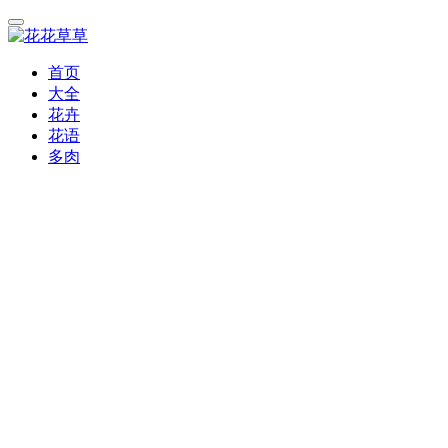
首页
大全
花卉
花语
多肉