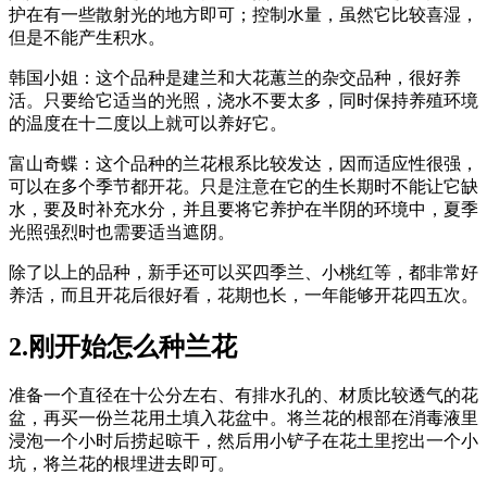
护在有一些散射光的地方即可；控制水量，虽然它比较喜湿，
但是不能产生积水。
韩国小姐：这个品种是建兰和大花蕙兰的杂交品种，很好养
活。只要给它适当的光照，浇水不要太多，同时保持养殖环境
的温度在十二度以上就可以养好它。
富山奇蝶：这个品种的兰花根系比较发达，因而适应性很强，
可以在多个季节都开花。只是注意在它的生长期时不能让它缺
水，要及时补充水分，并且要将它养护在半阴的环境中，夏季
光照强烈时也需要适当遮阴。
除了以上的品种，新手还可以买四季兰、小桃红等，都非常好
养活，而且开花后很好看，花期也长，一年能够开花四五次。
2.刚开始怎么种兰花
准备一个直径在十公分左右、有排水孔的、材质比较透气的花
盆，再买一份兰花用土填入花盆中。将兰花的根部在消毒液里
浸泡一个小时后捞起晾干，然后用小铲子在花土里挖出一个小
坑，将兰花的根埋进去即可。