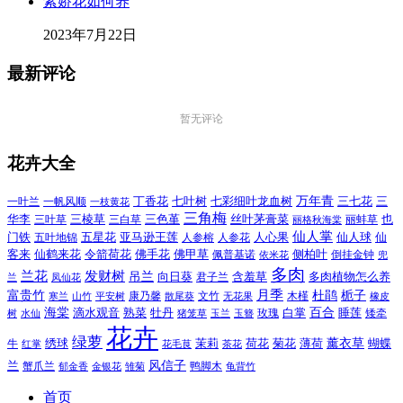
紫娇花如何养
2023年7月22日
最新评论
暂无评论
花卉大全
万年青
一叶兰
一帆风顺
丁香花
七叶树
七彩细叶龙血树
三七花
三
一枝黄花
三角梅
三色堇
华李
三棱草
三白草
丝叶茅膏菜
也
三叶草
丽格秋海棠
丽蚌草
仙人掌
仙人球
门铁
五叶地锦
五星花
亚马逊王莲
人参榕
人参花
人心果
仙
令箭荷花
客来
仙鹤来花
佛手花
佛甲草
佩普基诺
侧柏叶
依米花
倒挂金钟
兜
多肉
兰花
发财树
吊兰
向日葵
君子兰
含羞草
多肉植物怎么养
凤仙花
兰
富贵竹
月季
杜鹃
栀子
寒兰
山竹
平安树
康乃馨
文竹
无花果
木槿
橡皮
散尾葵
百合
海棠
滴水观音
熟菜
牡丹
玫瑰
白掌
睡莲
树
水仙
玉兰
矮牵
猪笼草
玉簪
花卉
绿萝
茉莉
薄荷
薰衣草
绣球
荷花
菊花
蝴蝶
牛
花毛茛
茶花
红掌
风信子
兰
蟹爪兰
鸭脚木
郁金香
金银花
雏菊
龟背竹
首页