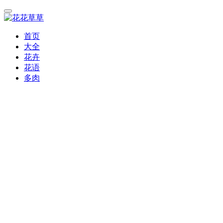
首页
大全
花卉
花语
多肉