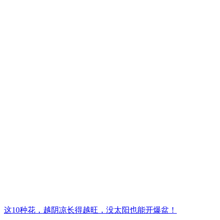
这10种花，越阴凉长得越旺，没太阳也能开爆盆！