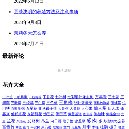
2022年5月13日
豆茶决明的养殖方法及注意事项
2023年9月8日
茉莉冬天怎么养
2023年7月21日
最新评论
暂无评论
花卉大全
万年青
一叶兰
一帆风顺
丁香花
七叶树
七彩细叶龙血树
三七花
三
一枝黄花
三角梅
三色堇
华李
三棱草
三白草
丝叶茅膏菜
也
三叶草
丽格秋海棠
丽蚌草
仙人掌
仙人球
门铁
五叶地锦
五星花
亚马逊王莲
人参榕
人参花
人心果
仙
令箭荷花
客来
仙鹤来花
佛手花
佛甲草
佩普基诺
侧柏叶
依米花
倒挂金钟
兜
多肉
兰花
发财树
吊兰
向日葵
君子兰
含羞草
多肉植物怎么养
凤仙花
兰
富贵竹
月季
杜鹃
栀子
寒兰
山竹
平安树
康乃馨
文竹
无花果
木槿
橡皮
散尾葵