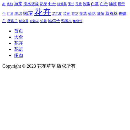
百合
海棠
滴水观音
熟菜
牡丹
玫瑰
白掌
睡莲
树
水仙
玉兰
矮牵
猪笼草
玉簪
花卉
绿萝
茉莉
薄荷
薰衣草
绣球
荷花
菊花
蝴蝶
牛
花毛茛
茶花
红掌
风信子
兰
蟹爪兰
鸭脚木
郁金香
金银花
雏菊
龟背竹
首页
大全
花卉
花语
多肉
Copyright © 2023 花花草草 版权所有