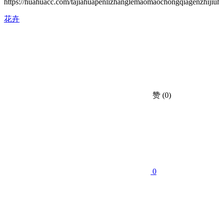
https://huahuacc.com/tajiahuapenlizhanglemaomaochongqiagenzhij
花卉
赞
(0)
0