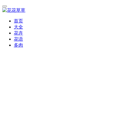
首页
大全
花卉
花语
多肉