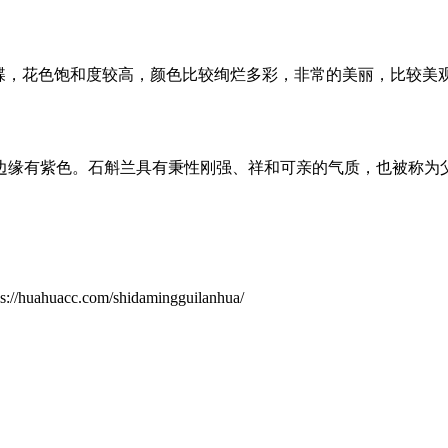
蝶，花色饱和度较高，颜色比较绚烂多彩，非常的美丽，比较美
边缘有紫色。石斛兰具有秉性刚强、祥和可亲的气质，也被称为
.com/shidamingguilanhua/