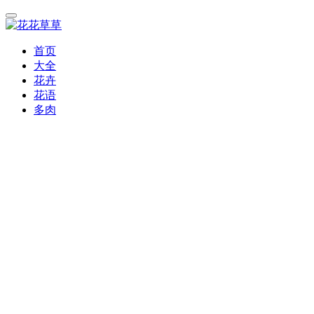
首页
大全
花卉
花语
多肉