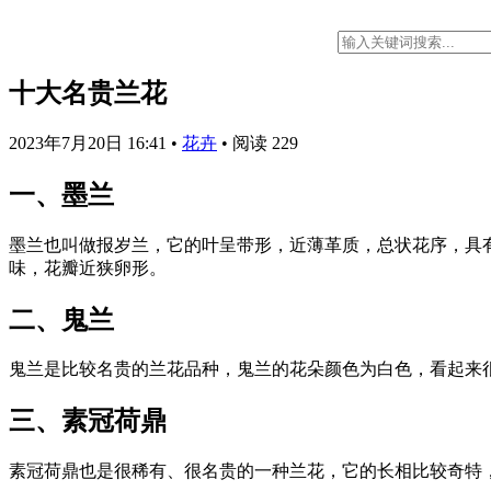
十大名贵兰花
2023年7月20日 16:41
•
花卉
•
阅读 229
一、墨兰
墨兰也叫做报岁兰，它的叶呈带形，近薄革质，总状花序，具有
味，花瓣近狭卵形。
二、鬼兰
鬼兰是比较名贵的兰花品种，鬼兰的花朵颜色为白色，看起来
三、素冠荷鼎
素冠荷鼎也是很稀有、很名贵的一种兰花，它的长相比较奇特