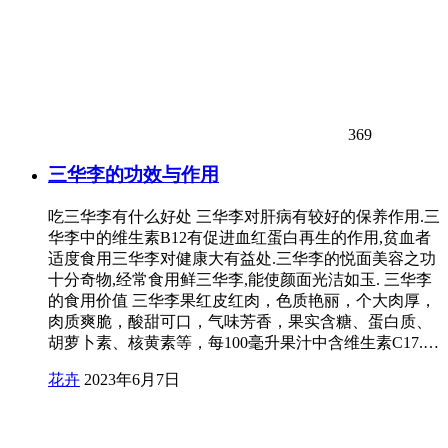
369
三华李的功效与作用
吃三华李有什么好处 三华李对肝病有较好的保养作用.三
华李中的维生素B12有促进血红蛋白再生的作用,贫血者
适度食用三华李对健康大有益处.三华李的悦面美容之功
十分奇物,经常食用鲜三华李,能使颜面光洁如玉. 三华李
的食用价值 三华李果红皮红肉，色质艳丽，个大肉厚，
肉质爽脆，酸甜可口，气味芳香，果实含糖、蛋白质、
胡萝卜素、核黄素等，每100毫升果汁中含维生素C17.…
花卉
2023年6月7日