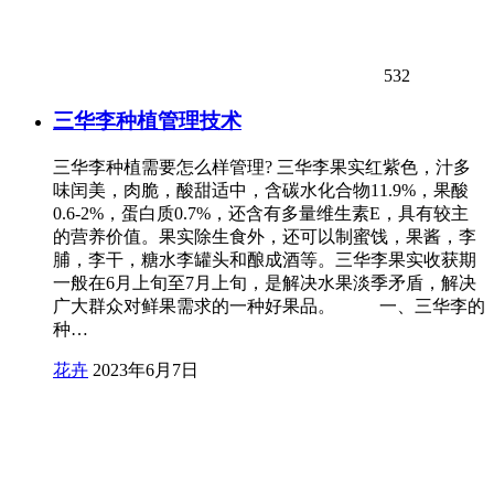
532
三华李种植管理技术
三华李种植需要怎么样管理? 三华李果实红紫色，汁多
味闰美，肉脆，酸甜适中，含碳水化合物11.9%，果酸
0.6-2%，蛋白质0.7%，还含有多量维生素E，具有较主
的营养价值。果实除生食外，还可以制蜜饯，果酱，李
脯，李干，糖水李罐头和酿成酒等。三华李果实收获期
一般在6月上旬至7月上旬，是解决水果淡季矛盾，解决
广大群众对鲜果需求的一种好果品。 一、三华李的
种…
花卉
2023年6月7日