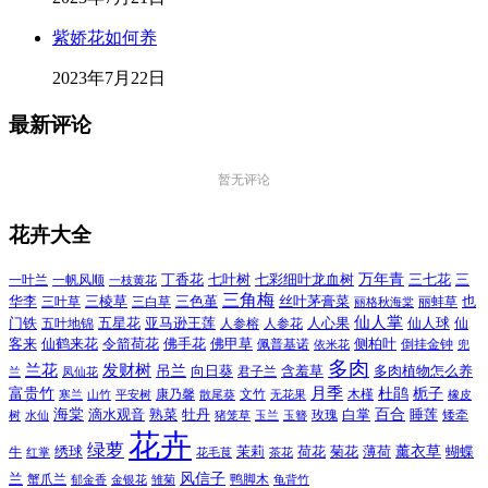
紫娇花如何养
2023年7月22日
最新评论
暂无评论
花卉大全
万年青
一叶兰
一帆风顺
丁香花
七叶树
七彩细叶龙血树
三七花
三
一枝黄花
三角梅
三色堇
华李
三棱草
三白草
丝叶茅膏菜
也
三叶草
丽格秋海棠
丽蚌草
仙人掌
仙人球
门铁
五叶地锦
五星花
亚马逊王莲
人参榕
人参花
人心果
仙
令箭荷花
客来
仙鹤来花
佛手花
佛甲草
佩普基诺
侧柏叶
依米花
倒挂金钟
兜
多肉
兰花
发财树
吊兰
向日葵
君子兰
含羞草
多肉植物怎么养
凤仙花
兰
富贵竹
月季
杜鹃
栀子
寒兰
山竹
平安树
康乃馨
文竹
无花果
木槿
橡皮
散尾葵
百合
海棠
滴水观音
熟菜
牡丹
玫瑰
白掌
睡莲
树
水仙
玉兰
矮牵
猪笼草
玉簪
花卉
绿萝
茉莉
薄荷
薰衣草
绣球
荷花
菊花
蝴蝶
牛
花毛茛
茶花
红掌
风信子
兰
蟹爪兰
鸭脚木
郁金香
金银花
雏菊
龟背竹