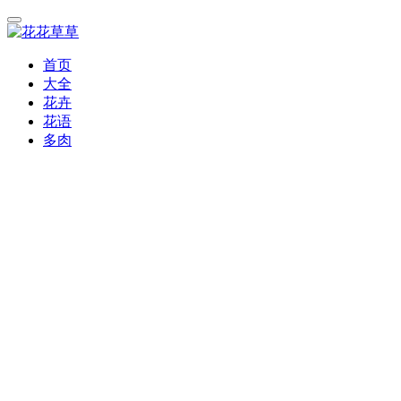
首页
大全
花卉
花语
多肉