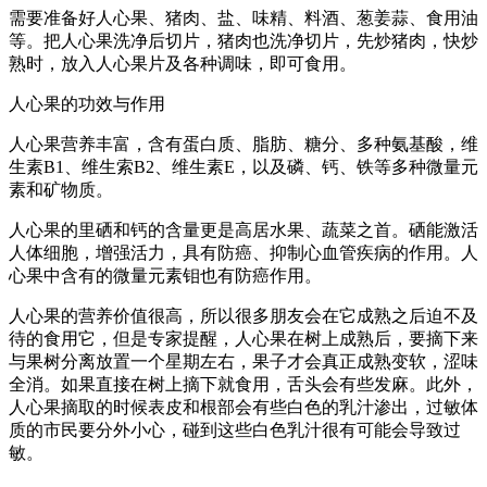
需要准备好人心果、猪肉、盐、味精、料酒、葱姜蒜、食用油
等。把人心果洗净后切片，猪肉也洗净切片，先炒猪肉，快炒
熟时，放入人心果片及各种调味，即可食用。
人心果的功效与作用
人心果营养丰富，含有蛋白质、脂肪、糖分、多种氨基酸，维
生素B1、维生索B2、维生素E，以及磷、钙、铁等多种微量元
素和矿物质。
人心果的里硒和钙的含量更是高居水果、蔬菜之首。硒能激活
人体细胞，增强活力，具有防癌、抑制心血管疾病的作用。人
心果中含有的微量元素钼也有防癌作用。
人心果的营养价值很高，所以很多朋友会在它成熟之后迫不及
待的食用它，但是专家提醒，人心果在树上成熟后，要摘下来
与果树分离放置一个星期左右，果子才会真正成熟变软，涩味
全消。如果直接在树上摘下就食用，舌头会有些发麻。此外，
人心果摘取的时候表皮和根部会有些白色的乳汁渗出，过敏体
质的市民要分外小心，碰到这些白色乳汁很有可能会导致过
敏。