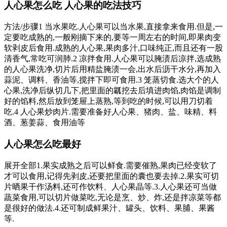
人心果怎么吃 人心果的吃法技巧
方法/步骤1 当水果吃.人心果可以当水果,直接拿来食用.但是,一
定要吃成熟的,一般刚摘下来的,要等一周左右的时间,即果肉变
软剥皮后食用.成熟的人心果,果肉多汁,口味纯正,而且还有一股
清香气,常吃可润肺.2 凉拌食用.人心果可以腌渍后凉拌,选成熟
的人心果洗净,切片后用精盐腌渍一会,出水后沥干水分,再加入
蒜泥、调料、香油等,搅拌下即可食用.3 笼蒸切食.选大个的人
心果,洗净后纵切几下,把里面的瓤挖去后填进肉馅,肉馅是调制
好的馅料,然后放到笼屉上蒸熟,等到吃的时候,可以用刀切着
吃.4 人心果炒肉片.需要准备好人心果、猪肉、盐、味精、料
酒、葱姜蒜、食用油等
人心果怎么吃最好
展开全部1.果实成熟之后可以鲜食.需要催熟,果肉已经变软了
才可以食用,记得先剥皮,还要把里面的囊也要去掉.2.果实可切
片晒果干作汤料,还可作饮料、人心果晶等.3.人心果还可当做
蔬菜食用,可以切片做菜吃,无论是烹、炒、炸,还是拌凉菜等都
是很好的做法.4.还可制成鲜果汁、罐头、饮料、果脯、果酱
等.