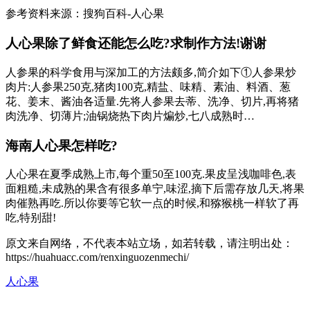
参考资料来源：搜狗百科-人心果
人心果除了鲜食还能怎么吃?求制作方法!谢谢
人参果的科学食用与深加工的方法颇多,简介如下①人参果炒
肉片:人参果250克,猪肉100克,精盐、味精、素油、料酒、葱
花、姜末、酱油各适量.先将人参果去蒂、洗净、切片,再将猪
肉洗净、切薄片;油锅烧热下肉片煸炒,七八成熟时…
海南人心果怎样吃?
人心果在夏季成熟上市,每个重50至100克.果皮呈浅咖啡色,表
面粗糙,未成熟的果含有很多单宁,味涩,摘下后需存放几天,将果
肉催熟再吃.所以你要等它软一点的时候,和猕猴桃一样软了再
吃,特别甜!
原文来自网络，不代表本站立场，如若转载，请注明出处：
https://huahuacc.com/renxinguozenmechi/
人心果