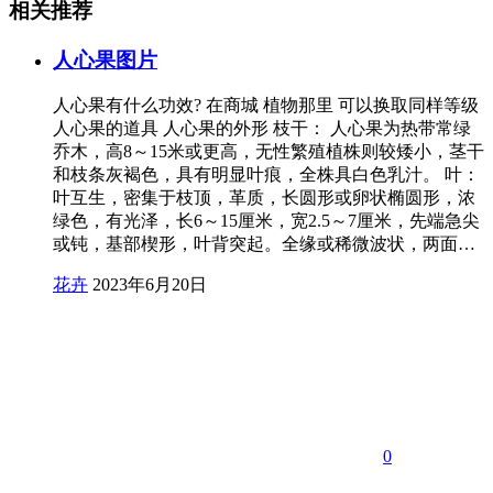
相关推荐
人心果图片
人心果有什么功效? 在商城 植物那里 可以换取同样等级
人心果的道具 人心果的外形 枝干： 人心果为热带常绿
乔木，高8～15米或更高，无性繁殖植株则较矮小，茎干
和枝条灰褐色，具有明显叶痕，全株具白色乳汁。 叶：
叶互生，密集于枝顶，革质，长圆形或卵状椭圆形，浓
绿色，有光泽，长6～15厘米，宽2.5～7厘米，先端急尖
或钝，基部楔形，叶背突起。全缘或稀微波状，两面…
花卉
2023年6月20日
0