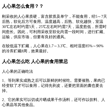
人心果怎么食用？？
刚采收的人心果质硬，富含胶质及单宁，不能食用，经5～7天
后熟，软化后方可食用。温度越高，后熟、软化越快，室温
30℃左右时约需5天，25℃左右时约需7天，温度愈低，所需时
间愈长。因此，可利用采收至软化尚需一段时间，进行贮藏、
运输，供应市场，但要有良好的通风。
在较低温下贮藏，人心果在1.7～3.3℃、相对湿度85%～90%
的冷库贮藏8周，效果最好。
人心果怎么吃 人心果的食用禁忌
人心果的正确吃法
1、等到果实成熟之后可以新鲜的时候吃。需要催熟，果肉已
经变软了才可以食用，记得先剥皮，还要把里面的囊也要去
掉。
2、它的果实可以切成片晒成果干作汤料，还可作以饮料、人
心果晶等其他食品。