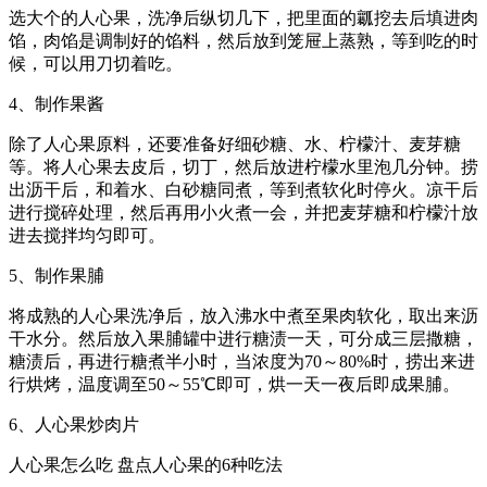
选大个的人心果，洗净后纵切几下，把里面的瓤挖去后填进肉
馅，肉馅是调制好的馅料，然后放到笼屉上蒸熟，等到吃的时
候，可以用刀切着吃。
4、制作果酱
除了人心果原料，还要准备好细砂糖、水、柠檬汁、麦芽糖
等。将人心果去皮后，切丁，然后放进柠檬水里泡几分钟。捞
出沥干后，和着水、白砂糖同煮，等到煮软化时停火。凉干后
进行搅碎处理，然后再用小火煮一会，并把麦芽糖和柠檬汁放
进去搅拌均匀即可。
5、制作果脯
将成熟的人心果洗净后，放入沸水中煮至果肉软化，取出来沥
干水分。然后放入果脯罐中进行糖渍一天，可分成三层撒糖，
糖渍后，再进行糖煮半小时，当浓度为70～80%时，捞出来进
行烘烤，温度调至50～55℃即可，烘一天一夜后即成果脯。
6、人心果炒肉片
人心果怎么吃 盘点人心果的6种吃法