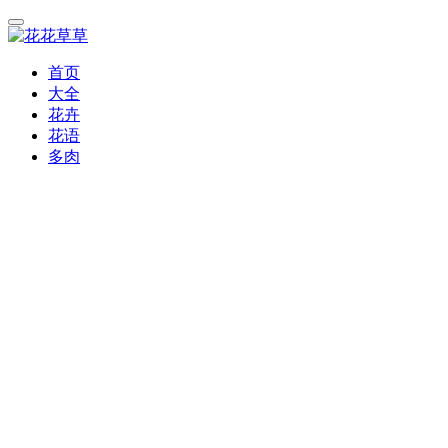
首页
大全
花卉
花语
多肉