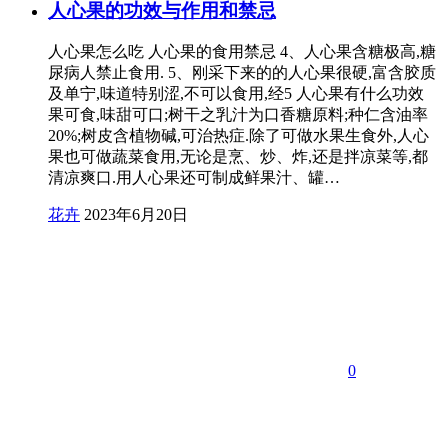
人心果的功效与作用和禁忌
人心果怎么吃 人心果的食用禁忌 4、人心果含糖极高,糖
尿病人禁止食用. 5、刚采下来的的人心果很硬,富含胶质
及单宁,味道特别涩,不可以食用,经5 人心果有什么功效
果可食,味甜可口;树干之乳汁为口香糖原料;种仁含油率
20%;树皮含植物碱,可治热症.除了可做水果生食外,人心
果也可做蔬菜食用,无论是烹、炒、炸,还是拌凉菜等,都
清凉爽口.用人心果还可制成鲜果汁、罐…
花卉
2023年6月20日
0