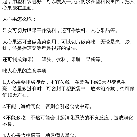
起，用塑料袋包好；可以喷入一点点的水在塑料袋里面，把人
心果放在里面。
人心果怎么吃：
果实可切片晒果干作汤料，还可作饮料、人心果晶等。
人心果还可当做蔬菜食用，可以切片做菜吃，无论是烹、炒、
炸，还是拌凉菜等都是很好的做法。
还可制成鲜果汁、罐头、饮料、果脯、果酱等。
吃人心果的注意事项：
1.人心果要即买即食，不宜久藏，在常温下经3天即变色生
斑。若量多过剩时，可密封于塑胶袋中，放冰箱冷藏，约可保
鲜10天左右。
2.不能与海鲜同食，否则会引起食物中毒。
3.不能多吃，不然可能会引起消化系统的不良反应，造成消化
不良。
4.人心果含糖极高，糖尿病人忌食。