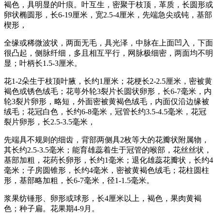
褐色，具明显的叶痕。叶互生，密聚于枝顶，革质，长圆形或
卵状椭圆形，长6-19厘米，宽2.5-4厘米，先端急尖或钝，基部
楔形，
全缘或稀微波状，两面无毛，具光泽，中脉在上面凹入，下面
很凸起，侧脉纤细，多且相互平行，网脉极细密，两面均不明
显；叶柄长1.5-3厘米。
花1-2朵生于枝顶叶腋，长约1厘米；花梗长2-2.5厘米，密被黄
褐色或锈色绒毛；花萼外轮3裂片长圆状卵形，长6-7毫米，内
轮3裂片卵形，略短，外面密被黄褐色绒毛，内面仅沿边缘被
绒毛；花冠白色，长约6-8毫米，冠管长约3.5-4.5毫米，花冠
裂片卵形，长2.5-3.5毫米，
先端具不规则的细齿，背部两侧具2枚等大的花瓣状附属物，
其长约2.5-3.5毫米；能育雄蕊着生于冠管的喉部，花丝丝状，
基部加粗，花药长卵形，长约1毫米；退化雄蕊花瓣状，长约4
毫米；子房圆锥形，长约4毫米，密被黄褐色绒毛；花柱圆柱
形，基部略加粗，长6-7毫米，径1-1.5毫米。
浆果纺锤形、卵形或球形，长4厘米以上，褐色，果肉黄褐
色；种子扁。花果期4-9月。