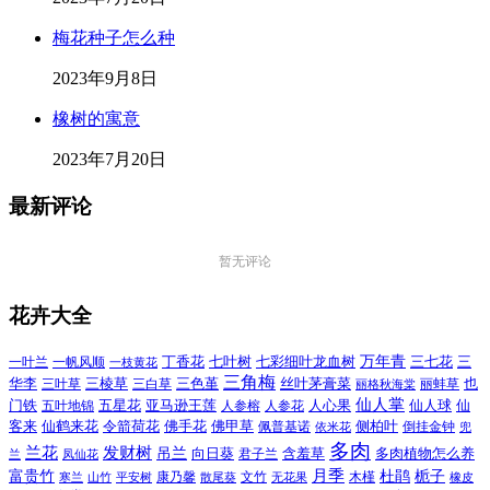
梅花种子怎么种
2023年9月8日
橡树的寓意
2023年7月20日
最新评论
暂无评论
花卉大全
万年青
一叶兰
一帆风顺
丁香花
七叶树
七彩细叶龙血树
三七花
三
一枝黄花
三角梅
三色堇
华李
三棱草
三白草
丝叶茅膏菜
也
三叶草
丽格秋海棠
丽蚌草
仙人掌
仙人球
门铁
五叶地锦
五星花
亚马逊王莲
人参榕
人参花
人心果
仙
令箭荷花
客来
仙鹤来花
佛手花
佛甲草
佩普基诺
侧柏叶
依米花
倒挂金钟
兜
多肉
兰花
发财树
吊兰
向日葵
君子兰
含羞草
多肉植物怎么养
凤仙花
兰
富贵竹
月季
杜鹃
栀子
寒兰
山竹
平安树
康乃馨
文竹
无花果
木槿
橡皮
散尾葵