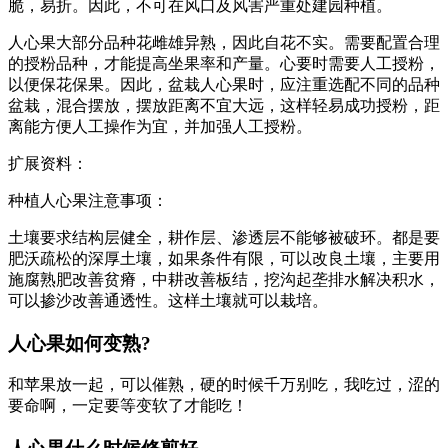
脆，易折。因此，不可在风口及风害严重处建园种植。
人心果大部分品种花雌雄异熟，因此自花不实。需要配置合理
的授粉品种，才能提高坐果率和产量。心要时需要人工授粉，
以便保花保果。因此，盆栽人心果时，应注重选配不同的品种
盆栽，混合摆放，摆放距离不宜大远，这样轻易成功授粉，距
离能方便人工操作为宜，并加强人工授粉。
扩展资料：
种植人心果注意事项：
土壤要求结构层健全，耕作层、渗透层不能够被破环。都是要
肥沃疏松的深厚土壤，如果条件有限，可以改良土壤，主要用
施腐熟肥改善贫瘠，中耕改善板结，挖沟起垄排水解决积水，
可以掺沙改善通透性。这样土壤就可以栽培。
人心果如何变熟?
和苹果放一起，可以催熟，硬的时候千万别吃，我吃过，涩的
要命啊，一定要等变软了才能吃！