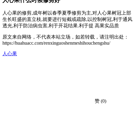
人心果什么时候修剪好
人心果的修剪,成年树以春季夏季修剪为主,对人心果树冠上部
生长旺盛的直立枝,就要进行短截或疏除,以控制树冠,利于通风
透光,利于防治病虫害,利于开花结果.利于提 高果实品质
原文来自网络，不代表本站立场，如若转载，请注明出处：
https://huahuacc.com/renxinguoshenmeshihouchengshu/
人心果
赞
(0)