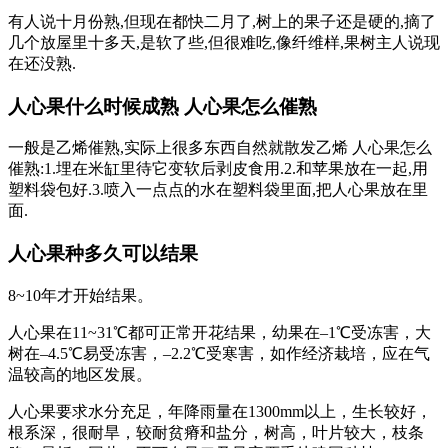
有人说十月份熟,但现在都快二月了,树上的果子还是硬的,摘了
几个放屋里十多天,是软了些,但很难吃,像纤维样,果树主人说现
在还没熟.
人心果什么时候成熟 人心果怎么催熟
一般是乙烯催熟,实际上很多东西自然就散发乙烯 人心果怎么
催熟:1.埋在米缸里待它变软后剥皮食用.2.和苹果放在一起,用
塑料袋包好.3.喷入一点点的水在塑料袋里面,把人心果放在里
面.
人心果种多久可以结果
8~10年才开始结果。
人心果在11~31℃都可正常开花结果，幼果在–1℃受冻害，大
树在–4.5℃易受冻害，–2.2℃受寒害，如作经济栽培，应在气
温较高的地区发展。
人心果要求水分充足，年降雨量在1300mm以上，生长较好，
根系深，很耐旱，较耐贫瘠和盐分，树高，叶片较大，枝条