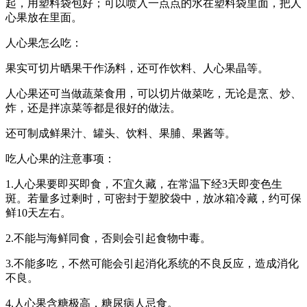
起，用塑料袋包好；可以喷入一点点的水在塑料袋里面，把人
心果放在里面。
人心果怎么吃：
果实可切片晒果干作汤料，还可作饮料、人心果晶等。
人心果还可当做蔬菜食用，可以切片做菜吃，无论是烹、炒、
炸，还是拌凉菜等都是很好的做法。
还可制成鲜果汁、罐头、饮料、果脯、果酱等。
吃人心果的注意事项：
1.人心果要即买即食，不宜久藏，在常温下经3天即变色生
斑。若量多过剩时，可密封于塑胶袋中，放冰箱冷藏，约可保
鲜10天左右。
2.不能与海鲜同食，否则会引起食物中毒。
3.不能多吃，不然可能会引起消化系统的不良反应，造成消化
不良。
4.人心果含糖极高，糖尿病人忌食。