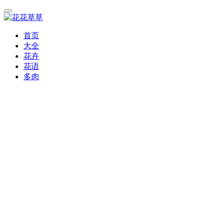
首页
大全
花卉
花语
多肉