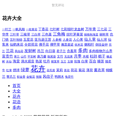
暂无评论
花卉大全
万年青
一叶兰
一帆风顺
丁香花
七叶树
七彩细叶龙血树
三七花
三
一枝黄花
三角梅
三色堇
华李
三棱草
三白草
丝叶茅膏菜
也
三叶草
丽格秋海棠
丽蚌草
仙人掌
仙人球
门铁
五叶地锦
五星花
亚马逊王莲
人参榕
人参花
人心果
仙
令箭荷花
客来
仙鹤来花
佛手花
佛甲草
佩普基诺
侧柏叶
依米花
倒挂金钟
兜
多肉
兰花
发财树
吊兰
向日葵
君子兰
含羞草
多肉植物怎么养
凤仙花
兰
富贵竹
月季
杜鹃
栀子
寒兰
山竹
平安树
康乃馨
文竹
无花果
木槿
橡皮
散尾葵
百合
海棠
滴水观音
熟菜
牡丹
玫瑰
白掌
睡莲
树
水仙
玉兰
矮牵
猪笼草
玉簪
花卉
绿萝
茉莉
薄荷
薰衣草
绣球
荷花
菊花
蝴蝶
牛
花毛茛
茶花
红掌
风信子
兰
蟹爪兰
鸭脚木
郁金香
金银花
雏菊
龟背竹
首页
大全
花卉
花语
多肉