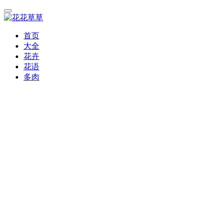
首页
大全
花卉
花语
多肉