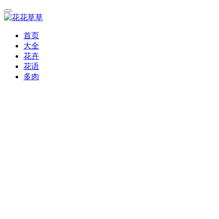
首页
大全
花卉
花语
多肉