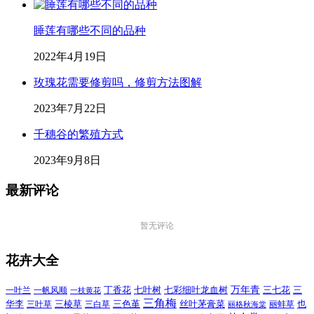
睡莲有哪些不同的品种
2022年4月19日
玫瑰花需要修剪吗，修剪方法图解
2023年7月22日
千穗谷的繁殖方式
2023年9月8日
最新评论
暂无评论
花卉大全
万年青
一叶兰
一帆风顺
丁香花
七叶树
七彩细叶龙血树
三七花
三
一枝黄花
三角梅
三色堇
华李
三棱草
三白草
丝叶茅膏菜
也
三叶草
丽格秋海棠
丽蚌草