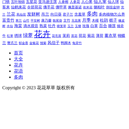
仙人掌
仙人球
门铁
五叶地锦
五星花
亚马逊王莲
人参榕
人参花
人心果
仙
令箭荷花
客来
仙鹤来花
佛手花
佛甲草
佩普基诺
侧柏叶
依米花
倒挂金钟
兜
多肉
兰花
发财树
吊兰
向日葵
君子兰
含羞草
多肉植物怎么养
凤仙花
兰
富贵竹
月季
杜鹃
栀子
寒兰
山竹
平安树
康乃馨
文竹
无花果
木槿
橡皮
散尾葵
百合
海棠
滴水观音
熟菜
牡丹
玫瑰
白掌
睡莲
树
水仙
玉兰
矮牵
猪笼草
玉簪
花卉
绿萝
茉莉
薄荷
薰衣草
绣球
荷花
菊花
蝴蝶
牛
花毛茛
茶花
红掌
风信子
兰
蟹爪兰
鸭脚木
郁金香
金银花
雏菊
龟背竹
首页
大全
花卉
花语
多肉
Copyright © 2023 花花草草 版权所有