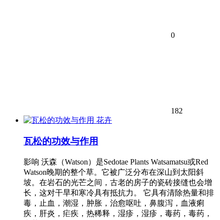
0
182
花卉
瓦松的功效与作用
影响 沃森（Watson）是Sedotae Plants Watsamatsu或Red
Watson晚期的整个草。它被广泛分布在深山到太阳斜
坡。在岩石的光芒之间，古老的房子的瓷砖接缝也会增
长，这对干旱和寒冷具有抵抗力。 它具有清除热量和排
毒，止血，潮湿，肿胀，治愈呕吐，鼻腹泻，血液痢
疾，肝炎，疟疾，热稀释，湿疹，湿疹，毒药，毒药，