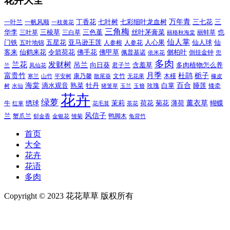
花卉大全
万年青
一叶兰
一帆风顺
丁香花
七叶树
七彩细叶龙血树
三七花
三
一枝黄花
三角梅
三色堇
华李
三棱草
三白草
丝叶茅膏菜
也
三叶草
丽格秋海棠
丽蚌草
仙人掌
仙人球
门铁
五叶地锦
五星花
亚马逊王莲
人参榕
人参花
人心果
仙
令箭荷花
客来
仙鹤来花
佛手花
佛甲草
佩普基诺
侧柏叶
依米花
倒挂金钟
兜
多肉
兰花
发财树
吊兰
向日葵
君子兰
含羞草
多肉植物怎么养
凤仙花
兰
富贵竹
月季
杜鹃
栀子
寒兰
山竹
平安树
康乃馨
文竹
无花果
木槿
橡皮
散尾葵
百合
海棠
滴水观音
熟菜
牡丹
玫瑰
白掌
睡莲
树
水仙
玉兰
矮牵
猪笼草
玉簪
花卉
绿萝
茉莉
薄荷
薰衣草
绣球
荷花
菊花
蝴蝶
牛
花毛茛
茶花
红掌
风信子
兰
蟹爪兰
鸭脚木
郁金香
金银花
雏菊
龟背竹
首页
大全
花卉
花语
多肉
Copyright © 2023 花花草草 版权所有