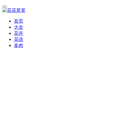
首页
大全
花卉
花语
多肉