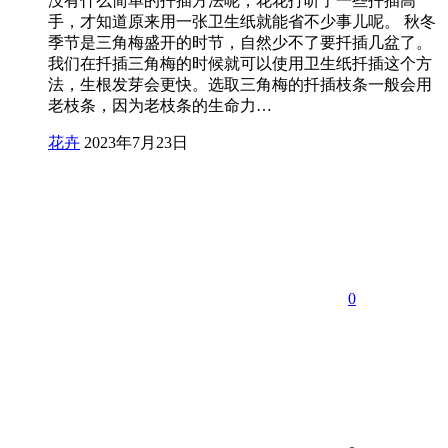
没有什么简单的扦插方法呢，花花打听了一些扦插高
手，才知道原来用一张卫生纸就能省不少事儿呢。 秋冬
季节是三角梅盛开的时节，自然少不了要扦插几盆了。
我们在扦插三角梅的时候就可以使用卫生纸扦插这个方
法，生根发芽会更快。选取三角梅的扦插枝条一般会用
老枝条，因为老枝条的生命力…
花卉
2023年7月23日
0