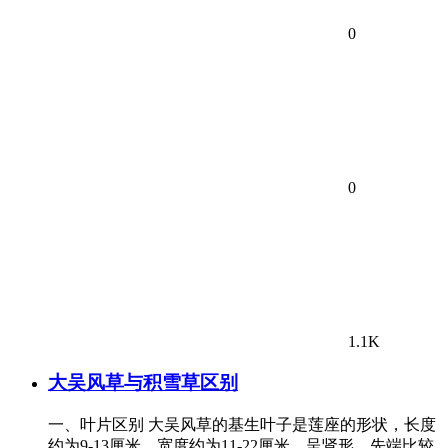
0
0
1.1K
大吴风草与积雪草区别
一、叶片区别 大吴风草的基生叶子是莲座的形状，长度
约为9-13厘米，宽度约为11-22厘米，呈肾形，先端比较