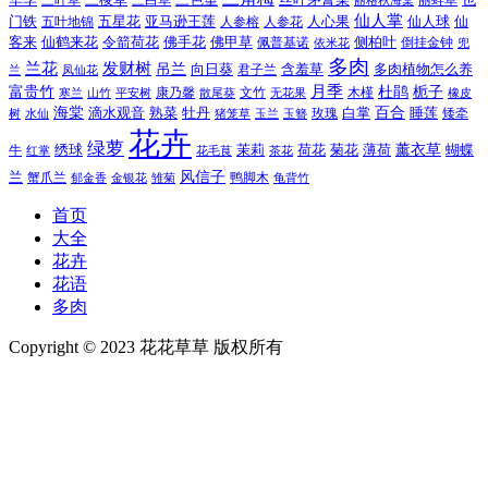
三叶草
丽蚌草
仙人掌
仙人球
门铁
五叶地锦
五星花
亚马逊王莲
人参榕
人参花
人心果
仙
令箭荷花
客来
仙鹤来花
佛手花
佛甲草
佩普基诺
侧柏叶
依米花
倒挂金钟
兜
多肉
兰花
发财树
吊兰
向日葵
君子兰
含羞草
多肉植物怎么养
凤仙花
兰
富贵竹
月季
杜鹃
栀子
寒兰
山竹
平安树
康乃馨
文竹
无花果
木槿
橡皮
散尾葵
百合
海棠
滴水观音
熟菜
牡丹
玫瑰
白掌
睡莲
树
水仙
玉兰
矮牵
猪笼草
玉簪
花卉
绿萝
茉莉
薄荷
薰衣草
绣球
荷花
菊花
蝴蝶
牛
花毛茛
茶花
红掌
风信子
兰
蟹爪兰
鸭脚木
郁金香
金银花
雏菊
龟背竹
首页
大全
花卉
花语
多肉
Copyright © 2023 花花草草 版权所有