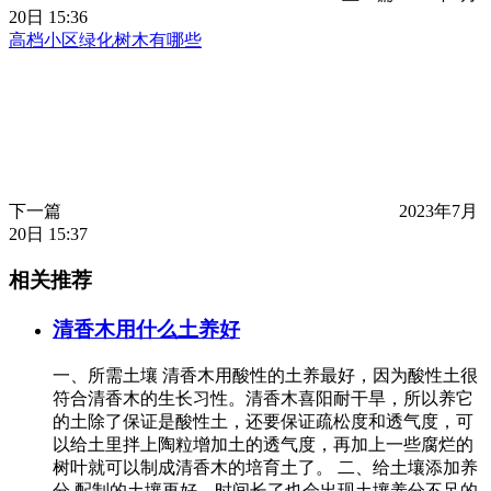
20日 15:36
高档小区绿化树木有哪些
下一篇
2023年7月
20日 15:37
相关推荐
清香木用什么土养好
一、所需土壤 清香木用酸性的土养最好，因为酸性土很
符合清香木的生长习性。清香木喜阳耐干旱，所以养它
的土除了保证是酸性土，还要保证疏松度和透气度，可
以给土里拌上陶粒增加土的透气度，再加上一些腐烂的
树叶就可以制成清香木的培育土了。 二、给土壤添加养
分 配制的土壤再好，时间长了也会出现土壤养分不足的