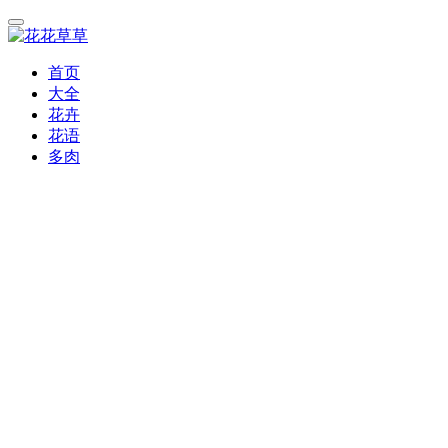
首页
大全
花卉
花语
多肉