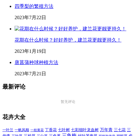
四季梨的繁殖方法
2023年7月22日
花期在什么时候？好好养护，建兰花更靓更持久！
2023年1月19日
唐菖蒲种球种植方法
2023年7月21日
最新评论
暂无评论
花卉大全
万年青
一叶兰
一帆风顺
丁香花
七叶树
七彩细叶龙血树
三七花
三
一枝黄花
三角梅
三色堇
华李
三棱草
三白草
丝叶茅膏菜
也
丽格秋海棠