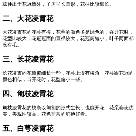
蕊伸出于花冠筒外，子房呈长圆形，花柱比较细长。
二、大花凌霄花
大花凌霄花的花萼有棱，花萼的颜色多是绿色的，在开花时，
花型比较大，花冠冠面的直径较大，花冠筒短小，叶子两面都
没有毛。
三、长花凌霄花
长花凌霄的花筒偏细长一些，花萼上没有棱角，花萼跟花冠的
颜色相似，当开花时，花型偏小一些。
四、匍枝凌霄花
匍枝凌霄花的枝条以匍匐的形式生长，也能开花，花朵姿态优
美，美观性较高，花色非常的鲜艳好看。
五、白萼凌霄花