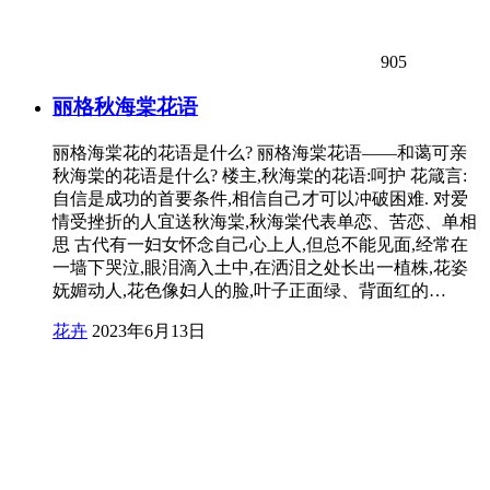
905
丽格秋海棠花语
丽格海棠花的花语是什么? 丽格海棠花语——和蔼可亲
秋海棠的花语是什么? 楼主,秋海棠的花语:呵护 花箴言:
自信是成功的首要条件,相信自己才可以冲破困难. 对爱
情受挫折的人宜送秋海棠,秋海棠代表单恋、苦恋、单相
思 古代有一妇女怀念自己心上人,但总不能见面,经常在
一墙下哭泣,眼泪滴入土中,在洒泪之处长出一植株,花姿
妩媚动人,花色像妇人的脸,叶子正面绿、背面红的…
花卉
2023年6月13日