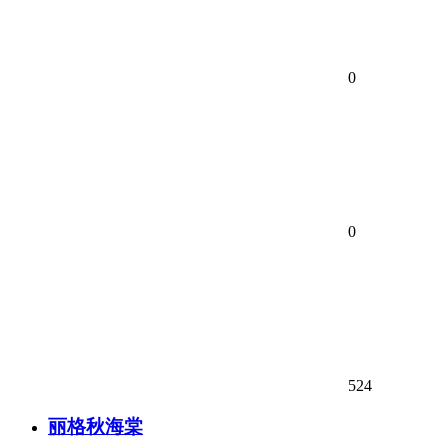
0
0
524
丽格秋海棠