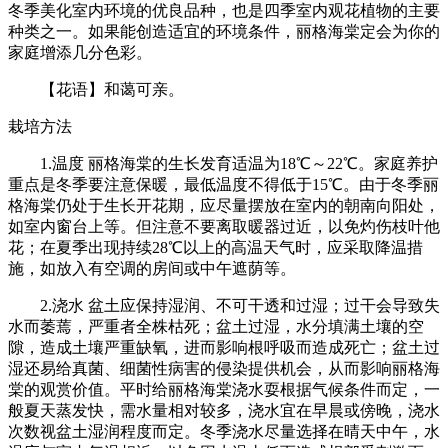
冬季美化室内环境的优良品种，也是四季室内观花植物的主要
种类之一。如果能创造适宜的环境条件，丽格海棠定会为你的
家庭增添几分色彩。
【花语】和蔼可亲。
栽培方法
1.温度 丽格海棠的生长发育适温为18℃～22℃。家庭养护
重点是冬季要注意保暖，最低温度不得低于15℃。由于冬季丽
格海棠仍处于生长开花期，应尽量摆放在室内的朝南向阳处，
如室内窗台上等。但注意不要离取暖器过近，以免灼伤枝叶他
花；在夏季出现持续28℃以上的高温天气时，应采取降温措
施，如放入有空调的房间或中午遮荫等。
2.浇水 盆土应保持湿润、不可干透和过湿；过干会导致失
水而萎蔫，严重者全株枯死；盆土过湿，水分填满土壤的空
隙，造成土壤严重缺氧，进而影响根呼吸而造成死亡；盆土过
湿还易给真菌、细菌性病害的侵染提供机会，从而影响丽格海
棠的观赏价值。平时给丽格海棠浇水耍根据气候条件而定，一
般夏天蒸发快，需水量相对较多，浇水宜在早晨或傍晚，浇水
次数视盆土湿润程度而定。冬季浇水尽量选择在晴天中午，水