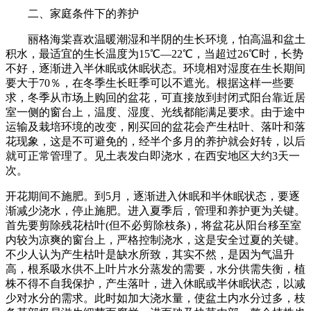
二、家庭条件下的养护
丽格海棠喜欢温暖潮湿和半阴的生长环境，怕高温和盆土
积水，最适宜的生长温度为15℃—22℃，当超过26℃时，长势
不好，逐渐进入半休眠或休眠状态。环境相对湿度在生长期间
要大于70％，在冬季生长旺季可以不遮光。根据这样一些要
求，冬季从市场上购回的盆花，可直接放到封闭式阳台靠近居
室一侧的窗台上，温度、湿度、光线都能满足要求。由于途中
运输及栽培环境的改变，刚买回的盆花会产生枯叶、落叶和落
花现象，这是不可避免的，经半个多月的养护就会好转，以后
就可正常管理了。见土表发白即浇水，在西安地区大约3天一
次。
开花期间不施肥。到5月，逐渐进入休眠和半休眠状态，要逐
渐减少浇水，停止施肥。进入夏季后，管理和养护更为关键。
首先要剪除残花枯叶(但不必剪除枝条)，将盆花从阳台移至室
内较为凉爽的窗台上，严格控制浇水，这是安全过夏的关键。
不少人认为产生枯叶是缺水所致，其实不然，是因为气温升
高，根系吸水供不上叶片水分蒸发的需要，水分供需失衡，植
株不得不自我保护，产生落叶，进入休眠或半休眠状态，以减
少对水分的需求。此时如加大浇水量，使盆土内水分过多，枝