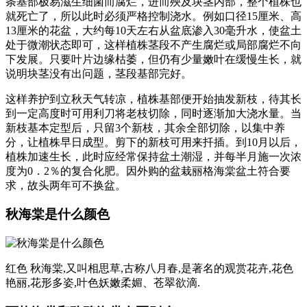
条基部极易滋生细菌而腐烂，进而殃及块茎内部，整个植株也
就死亡了，所以此时必须严格控制浇水。例如口径15厘米、高
13厘米的花盆，大约每10天左右从盆底渗入30毫升水，使盆土
处于微潮状态即可，这样植株茎段不产生腐烂或局部腐烂不向
下发展。只要叶片边缘枯萎，但仍有少量嫩叶在缓慢生长，就
说明块茎没有出问题，茎段基部完好。
这样养护到立秋天气转凉，植株基部便开始抽发新枝，待其长
到一定高度时可用利刀将老枝切除，同时逐渐加大浇水量。当
新枝基本定型后，只留3个新枝，其余全部切除，以集中养
分，让植株早日成型。剪下的新枝可用来扦插。到10月以后，
植株加速生长，此时应经常保持盆土潮湿，并每半月施一次浓
度为0．2％的复合化肥。因外购的盆栽丽格海棠盆土符合要
求，故头两年可不换盆。
秋海棠是什么颜色
红色 秋海棠,又叫相思草,古称八月春,是著名的观赏花卉,花色
艳丽,花形多姿,叶色妖嫩柔媚、苍翠欲滴.