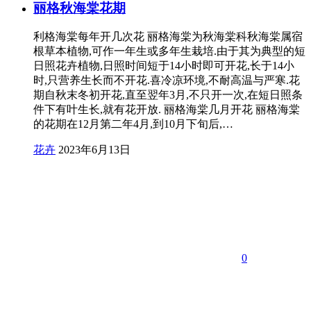
丽格秋海棠花期
利格海棠每年开几次花 丽格海棠为秋海棠科秋海棠属宿
根草本植物,可作一年生或多年生栽培.由于其为典型的短
日照花卉植物,日照时间短于14小时即可开花,长于14小
时,只营养生长而不开花.喜冷凉环境,不耐高温与严寒.花
期自秋末冬初开花,直至翌年3月,不只开一次,在短日照条
件下有叶生长,就有花开放. 丽格海棠几月开花 丽格海棠
的花期在12月第二年4月,到10月下旬后,…
花卉
2023年6月13日
0