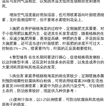
温应与室内气温相近、以免因水温太低而造成根部受刺激而
死。
增加空气湿度最好用加湿器，也可用喷雾器向叶面喷洒细
雾，见叶面潮湿即可，但不要将水雾喷到花朵上。
3.施肥 在养护丽格海棠的过程中，定期施肥尤其重要。对
于小苗用肥以氮肥为主，促进其生长发育成型，随着植株的生
长，应减少氮肥用量，逐渐提高磷、钾肥的含量，开花前应加
大施肥量，还可适当进行叶面喷肥，叶面肥的浓度不可过大，
控制在1%～2%，喷雾要均匀，叶面的正反面都要喷到。
4.整型修剪 在生长期间要进行摘心，促使植株萌发侧枝，
以达到株型丰满，还应及时去除多余的花蕾，以免造成养分的
大量消耗而影响其他花朵的发育。
5.病虫害 家庭养植丽格海棠的病虫害较少，定期喷施杀菌
剂预防细菌性软腐病和白粉病，可用农用链霉素200微克/克他
多茵灵1000倍液喷雾；家庭中为防止农药污染空气，可自制些
土农药，防治效果较好，现提供几种供参考：
(1)姜榨汁加水，以1:25比例喷雾，可防治软腐病和其他病
原孢子的萌发。