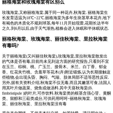
丽格海棠和玫瑰海棠有区别么
玫瑰海棠,又称丽格海棠.属于同一种花卉,秋海棠. 丽格海棠生
长发育适温为18℃~22℃.丽格海棠为多年生块茎草本花卉,地下
有褐色的木质化不规则球茎,每年11月开始现蕾,花期长达半年
之久.到6月以后,由于天气渐热,植株会进入休眠和半休眠状态.
丽格秋海棠、玫瑰海棠、丽佳秋海棠、里拉秋海棠
有毒吗?
关于丽格海棠(又叫丽佳秋海棠),玫瑰海棠,里拉秋海棠散发出
的气体是否有毒,目前尚未见到这方面的研究报告,只看到不宜
在玉兰、棕榈、桃、广玉兰、接骨木、米兰、白丁香、郁金
香、红花夹竹桃、含羞草等花木(卉)附近锻炼,认为长期接触这
些植物,会出现头昏、胸闷、气喘、肢体局部不适等恶性反应.
另外,据有关资料介绍,秋海棠不仅无毒,而且其嫩茎可食,法国人
用其叶片做蔬菜、烧鱼或做汤料.其中天葵秋海棠(B.
fimbristipule )的叶片,可作饮料.秋海棠类的根茎含强心苷、黄酮
类、留醇和三萜类成分,可供药用呵呵~丽格秋海棠、玫瑰海
棠、丽佳秋海棠、里拉秋海棠没有毒