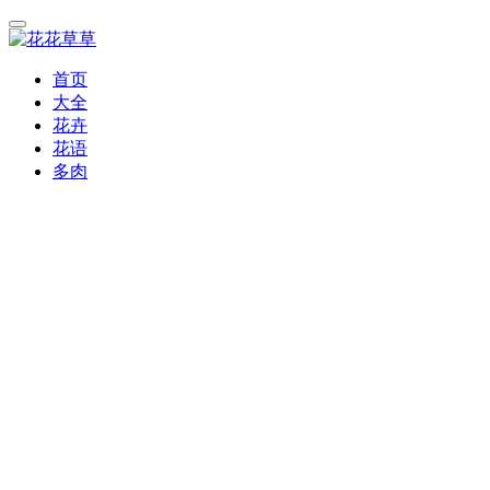
首页
大全
花卉
花语
多肉