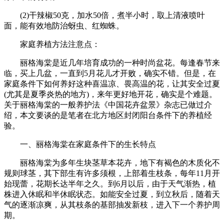
(2)干辣椒50克，加水50倍，煮半小时，取上清液喷叶
面，能有效地防治蚜虫、红蜘蛛。
家庭养植方法注意点：
丽格海棠是近几年培育成功的一种时尚盆花。每逢春节来
临，买上几盆，一直到5月花儿才开败，确实不错。但是，在
家庭条件下如何养好这种喜温凉、畏高温的花，让其安全过夏
(尤其是夏季炎热的地方)，来年更好地开花，确实是个难题。
关于丽格海棠的一般养护法《中国花卉盆景》杂志已做过介
绍，本文要谈的是笔者在北方地区封闭阳台条件下的养植经
验。
一、丽格海棠在家庭条件下的生长特点
丽格海棠为多年生块茎草本花卉，地下有褐色的木质化不
规则球茎，其下部生有许多须根，上部着生枝条，每年11月开
始现蕾，花期长达半年之久。到6月以后，由于天气渐热，植
株进入休眠和半休眠状态。如能安全过夏，到立秋后，随着天
气的逐渐凉爽，从其枝条的基部抽发新枝，进入下一个养护周
期。