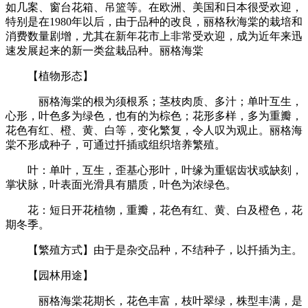
如几案、窗台花箱、吊篮等。在欧洲、美国和日本很受欢迎，
特别是在1980年以后，由于品种的改良，丽格秋海棠的栽培和
消费数量剧增，尤其在新年花市上非常受欢迎，成为近年来迅
速发展起来的新一类盆栽品种。丽格海棠
【植物形态】
丽格海棠的根为须根系；茎枝肉质、多汁；单叶互生，
心形，叶色多为绿色，也有的为棕色；花形多样，多为重瓣，
花色有红、橙、黄、白等，变化繁复，令人叹为观止。丽格海
棠不形成种子，可通过扦插或组织培养繁殖。
叶：单叶，互生，歪基心形叶，叶缘为重锯齿状或缺刻，
掌状脉，叶表面光滑具有腊质，叶色为浓绿色。
花：短日开花植物，重瓣，花色有红、黄、白及橙色，花
期冬季。
【繁殖方式】由于是杂交品种，不结种子，以扦插为主。
【园林用途】
丽格海棠花期长，花色丰富，枝叶翠绿，株型丰满，是