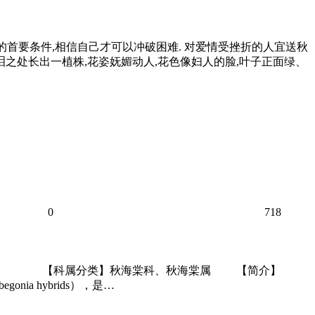
功的首要条件,相信自己才可以冲破困难. 对爱情受挫折的人宜送秋
泪之处长出一植株,花姿妩媚动人,花色像妇人的脸,叶子正面绿、
0
718
海棠。 【科属分类】秋海棠科、秋海棠属 【简介】
onia hybrids），是…