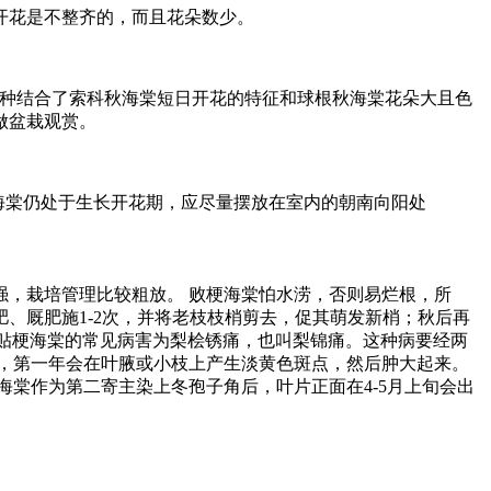
开花是不整齐的，而且花朵数少。
交品种结合了索科秋海棠短日开花的特征和球根秋海棠花朵大且色
做盆栽观赏。
格海棠仍处于生长开花期，应尽量摆放在室内的朝南向阳处
，栽培管理比较粗放。 败梗海棠怕水涝，否则易烂根，所
、厩肥施1-2次，并将老枝枝梢剪去，促其萌发新梢；秋后再
 贴梗海棠的常见病害为梨桧锈痛，也叫梨锦痛。这种病要经两
，第一年会在叶腋或小枝上产生淡黄色斑点，然后肿大起来。
海棠作为第二寄主染上冬孢子角后，叶片正面在4-5月上旬会出