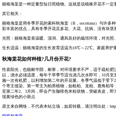
丽格海棠是一种定量型短日照植物。这就是说植株开花不一定
其它相关：
丽格海棠是用冬季开花的索科秋海棠（B．socotrana）
彩丰富的优点，具有冬季开花且多花、大花、抗病、没有块茎
光照：丽格海棠喜温暖、湿润、通风良好的栽培环境，对光照
生长适温：丽格海棠的生长发育适温为18℃～22℃。家庭养
秋海棠花如何种植?几月份开花?
性喜阳光，也能耐半阴，耐寒，对环境要求不严，适于疏松肥
以，浇水必须适度，每年干旱季节适当浇几次水即可，10月至
施一次有机肥，以利增加第二年的开花量。冬季气温低于零下2
个寄主侵染。第一寄主为柏类植物，如桧柏、龙柏、鹿角柏等
至第二年2、3月间，即会产生咖啡色米粒状物，突破表皮，即
现黄绿色的小斑点
原文来自网络，不代表本站立场，如若转载，请注明出处：https://huahuacc.
丽格秋海棠