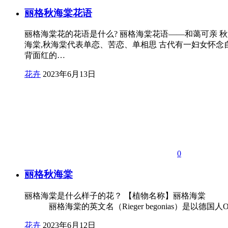
丽格秋海棠花语
丽格海棠花的花语是什么? 丽格海棠花语——和蔼可亲 秋
海棠,秋海棠代表单恋、苦恋、单相思 古代有一妇女怀念自
背面红的…
花卉
2023年6月13日
0
丽格秋海棠
丽格海棠是什么样子的花？ 【植物名称】丽格海棠
丽格海棠的英文名（Rieger begonias）是以德国人Otto Ri
花卉
2023年6月12日