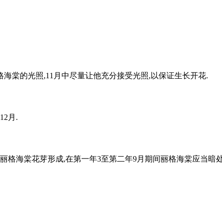
格海棠的光照,11月中尽量让他充分接受光照,以保证生长开花.
2月.
进丽格海棠花芽形成,在第一年3至第二年9月期间丽格海棠应当暗