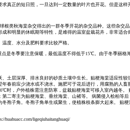
要求真正的短日照，一旦达到一定数量的叶片也开花。但是这样
与许多种球根类秋海棠杂交得出的一群冬季开花的杂交品种。这些杂
形成和明显的休眠期等特性，是难得的温室盆栽花卉，非常适合
、温度、水分及肥料要求比较严格。
护重点是冬季要注意保暖，最低温度不得低于15℃。由于冬季丽
沃、土层深厚、排水良好的砂质土壤中生长。贴梗海棠适应性较强
翌年春前应少浇水或不浇水。施肥可于花后进行，用腐熟的人畜肥
0℃时，户外植株需注意防寒，盆栽贴梗海棠可移入室内越冬。
；第二寄主为贴梗海棠、垂丝海棠、山褚等。 病菌侵入桧柏等后
为冬孢子角。冬孢子角单生或聚生，使植株枝条膨大起来。 贴梗
com/ligeqiuhaitanghuaqi/