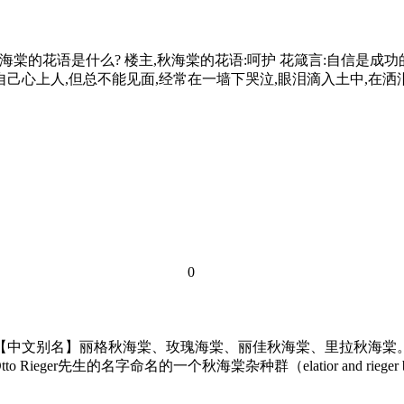
海棠的花语是什么? 楼主,秋海棠的花语:呵护 花箴言:自信是成
己心上人,但总不能见面,经常在一墙下哭泣,眼泪滴入土中,在洒
0
 【中文别名】丽格秋海棠、玫瑰海棠、丽佳秋海棠、里拉秋
eger先生的名字命名的一个秋海棠杂种群（elatior and rieger beg