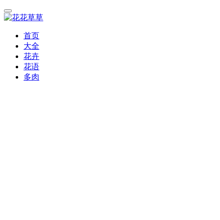
首页
大全
花卉
花语
多肉